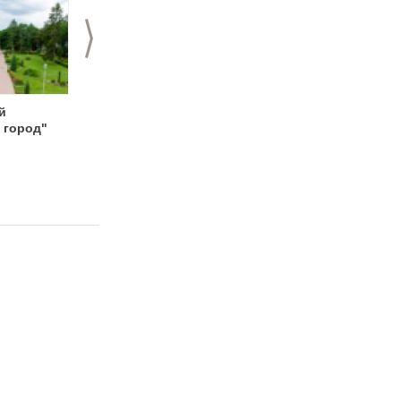
>
й
«Вызов принят» -
Загородный Отель
 город"
готовый
Чайка, активный
тимбилдинг
отдых