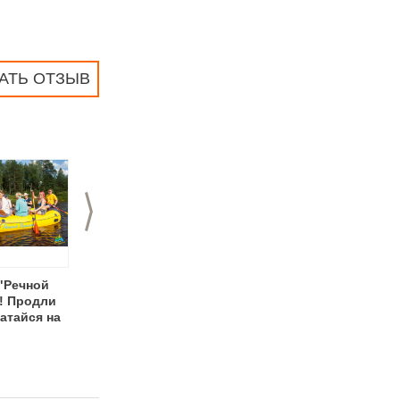
АТЬ ОТЗЫВ
>
 "Речной
Сплав по реке Лух с
Апрель - время
! Продли
"Речной Одиссеей"
отдыхать на базе
катайся на
отдыха
"Экстримлэнд"!