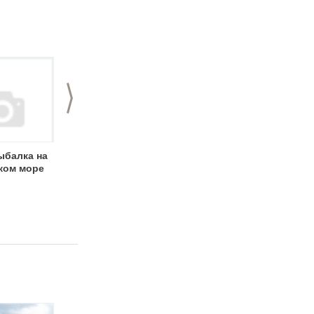
>
ыбалка на
Активный отдых в
База отдыха
ком море
Нижнем Новгороде
«Дзержинец»:
и области:
семейный отдых
новогодние
«на отлично»
праздники на ЗОЖе!