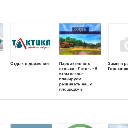
Отдых в движении
Парк активного
Зимняя р
отдыха «Лето»: «В
Горьковс
этом сезоне
планируем
развивать нашу
площадку в
формате open-air»