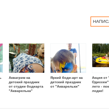
НАПИС
ь
Аквагрим на
Яркий боди-арт на
Акция от
детский праздник
детский праздник
Одиссеи"
от студии бодиарта
от "Акварельки"
лето - по
"Акварелька"
лодке!