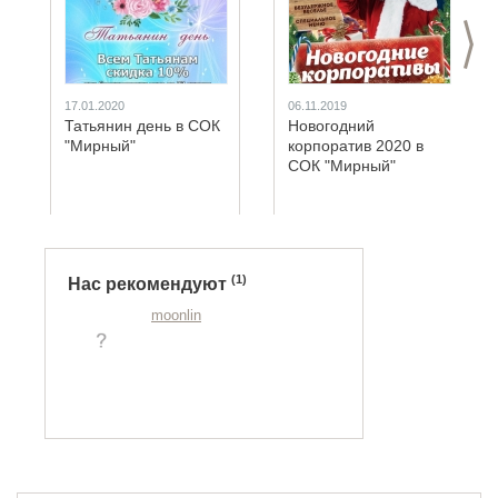
вернемся к 
>
17.01.2020
06.11.2019
Татьянин день в СОК
Новогодний
"Мирный"
корпоратив 2020 в
СОК "Мирный"
(1)
Нас рекомендуют
moonlin