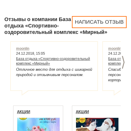
Отзывы о компании База
НАПИСАТЬ ОТЗЫВ
отдыха «Спортивно-
оздоровительный комплекс «Мирный»
moonlin
moonlin
24.12.2018, 15:05
24.12.2018, 1
>
База отдыха «Спортивно-оздоровительный
База отдыха
комплекс «Мирный»
комплекс «М
Отличное место для отдыха с шикарной
Спасибо адм
природой и отзывчивым персоналом.
персоналу б
корпоратив,
на 23 декаб
не пожалели
номерах хо
(что очень 
Отдельное 
на ресепшен
АКЦИИ
АКЦИИ
банкет по з
чего нет в 
вокруг: сосн