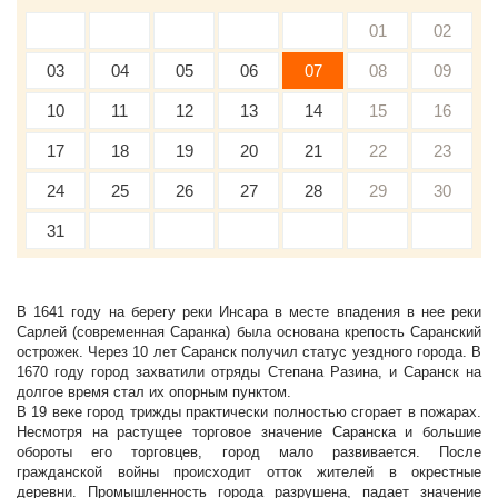
01
02
03
04
05
06
07
08
09
10
11
12
13
14
15
16
17
18
19
20
21
22
23
24
25
26
27
28
29
30
31
В 1641 году на берегу реки Инсара в месте впадения в нее реки
Сарлей (современная Саранка) была основана крепость Саранский
острожек. Через 10 лет Саранск получил статус уездного города. В
1670 году город захватили отряды Степана Разина, и Саранск на
долгое время стал их опорным пунктом.
В 19 веке город трижды практически полностью сгорает в пожарах.
Несмотря на растущее торговое значение Саранска и большие
обороты его торговцев, город мало развивается. После
гражданской войны происходит отток жителей в окрестные
деревни. Промышленность города разрушена, падает значение