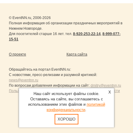
© EventNN.ru, 2006-2026
Полная информация об организации праздничных мероприятий в
Нижнем Новгороде.
Для посетителей старше 16 лет. тел.
8-920-253-22-14
,
8-999-077-
15-51
О проекте
Карта сайта
Обращайтесь на портал
EventNN.ru
:
С новостями, пресс-релизами и разумной критикой:
news@eventnn.ru
По вопросам добавления информации на сайт:
dmitry@eventnn.ru
Пользовательское Соглашение и политика конфиденциальности
X
Наш сайт использует файлы cookie.
Оставаясь на сайте, вы соглашаетесь с
использованием этих файлов и
политикой
конфиденциальности
.
Продвижение сайтов Санкт-Петербург
ХОРОШО