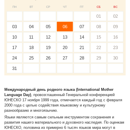
ПН
ВТ
СР
ЧТ
ПТ
СБ
ВС
01
02
03
04
05
06
07
08
09
10
11
12
13
14
15
16
17
18
19
20
21
22
23
24
25
26
27
28
29
30
31
Международный день родного языка (International Mother
Language Day)
, провозглашенный Генеральной конференцией
ЮНЕСКО 17 ноября 1999 года, отмечается каждый год с февраля
2000 года с целью содействия языковому и культурному
разнообразию и многоязычию.
Языки являются самым сильным инструментом сохранения и
развития нашего материального и духовного наследия. По оценкам
ЮНЕСКО, половина из примерно 6 тысяч языков мира могут в