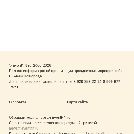
© EventNN.ru, 2006-2026
Полная информация об организации праздничных мероприятий в
Нижнем Новгороде.
Для посетителей старше 16 лет. тел.
8-920-253-22-14
,
8-999-077-
15-51
О проекте
Карта сайта
Обращайтесь на портал
EventNN.ru
:
С новостями, пресс-релизами и разумной критикой:
news@eventnn.ru
По вопросам добавления информации на сайт:
dmitry@eventnn.ru