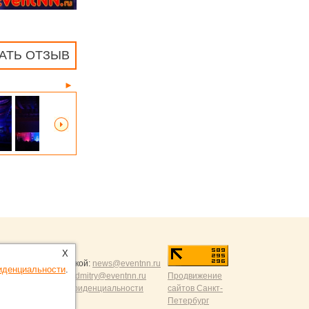
АТЬ ОТЗЫВ
►
ntNN.ru
:
X
и и разумной критикой:
news@eventnn.ru
иденциальности
.
формации на сайт:
dmitry@eventnn.ru
Продвижение
ие и политика конфиденциальности
сайтов Санкт-
Петербург