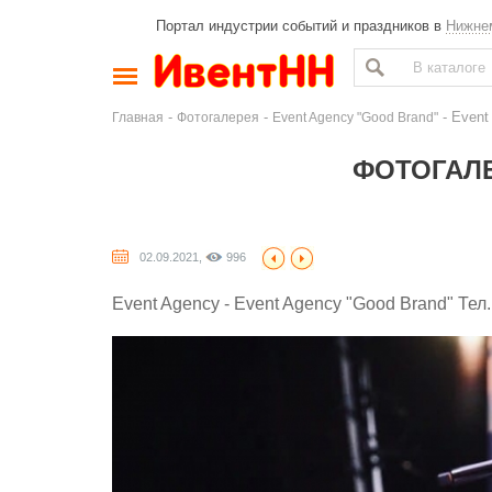
Портал индустрии событий и праздников в
Нижне
-
-
- Event
Главная
Фотогалерея
Event Agency "Good Brand"
ФОТОГАЛЕ
02.09.2021,
996
Event Agency - Event Agency "Good Brand" Тел.