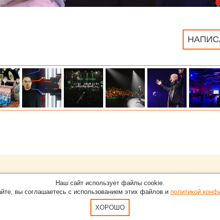
НАПИС
Обращайтесь на портал
Eve
О проекте
Наш сайт использует файлы cookie.
в Нижнем Новгороде.
С новостями, пресс-релизам
айте, вы соглашаетесь с использованием этих файлов и
политикой конф
Карта сайта
-15-51
По вопросам добавления ин
Пользовательское Соглашен
ХОРОШО