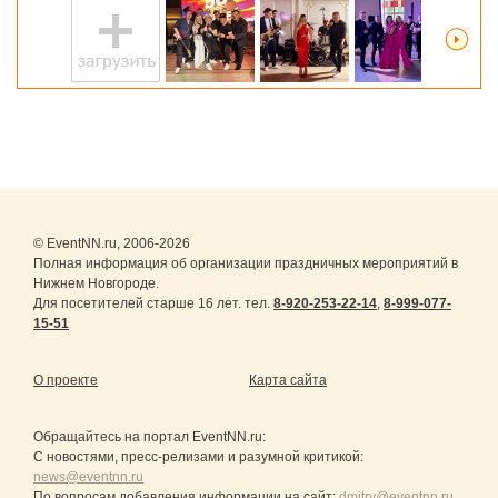
© EventNN.ru, 2006-2026
Полная информация об организации праздничных мероприятий в
Нижнем Новгороде.
Для посетителей старше 16 лет. тел.
8-920-253-22-14
,
8-999-077-
15-51
О проекте
Карта сайта
Обращайтесь на портал
EventNN.ru
:
С новостями, пресс-релизами и разумной критикой:
news@eventnn.ru
По вопросам добавления информации на сайт:
dmitry@eventnn.ru