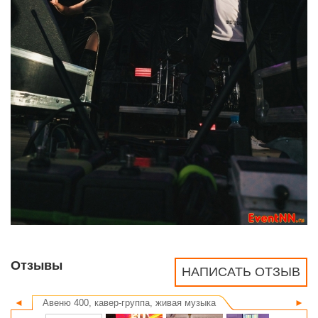
Отзывы
НАПИСАТЬ ОТЗЫВ
◄
Авеню 400, кавер-группа, живая музыка
►