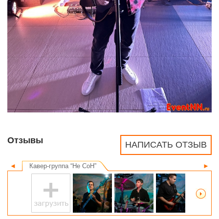
Отзывы
НАПИСАТЬ ОТЗЫВ
◄
Кавер-группа “Не СоН”
►