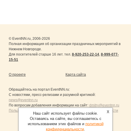
© EventNN.ru, 2006-2026
Полная информация об организации праздничных мероприятий в
Нижнем Новгороде.
Для посетителей старше 16 лет. тел.
8-920-253-22-14
,
8-999-077-
15-51
О проекте
Карта сайта
Обращайтесь на портал
EventNN.ru
:
С новостями, пресс-релизами и разумной критикой:
news@eventnn.ru
По вопросам добавления информации на сайт:
dmitry@eventnn.ru
Пользовательское Соглашение и политика конфиденциальности
X
Наш сайт использует файлы cookie.
Оставаясь на сайте, вы соглашаетесь с
использованием этих файлов и
политикой
конфиденциальности
.