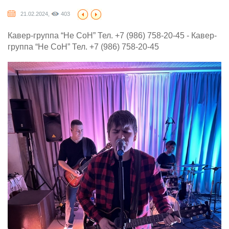
21.02.2024,
403
Кавер-группа “Не СоН” Тел. +7 (986) 758-20-45 - Кавер-
группа “Не СоН” Тел. +7 (986) 758-20-45