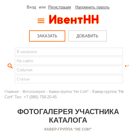
Вход
или
Регистрация
Напомнить пароль
ЗАКАЗАТЬ
ДОБАВИТЬ
-
-
- Кавер-группа “Не
Главная
Фотогалерея
Кавер-группа “Не СоН”
СоН” Тел. +7 (986) 758-20-45
ФОТОГАЛЕРЕЯ УЧАСТНИКА
КАТАЛОГА
КАВЕР-ГРУППА “НЕ СОН”