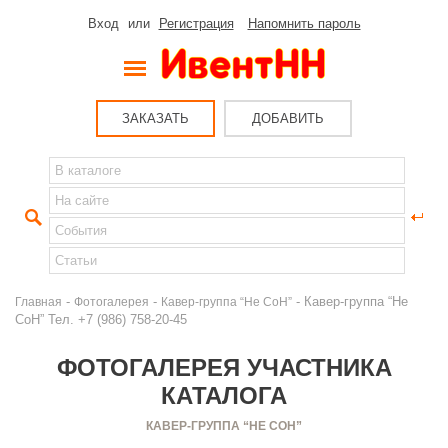
Вход
или
Регистрация
Напомнить пароль
ЗАКАЗАТЬ
ДОБАВИТЬ
-
-
- Кавер-группа “Не
Главная
Фотогалерея
Кавер-группа “Не СоН”
СоН” Тел. +7 (986) 758-20-45
ФОТОГАЛЕРЕЯ УЧАСТНИКА
КАТАЛОГА
КАВЕР-ГРУППА “НЕ СОН”