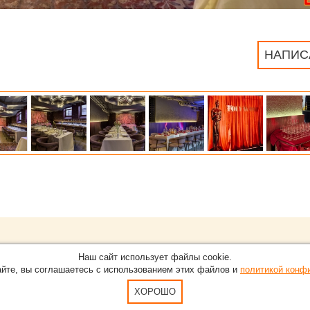
НАПИС
Обращайтесь на портал
Eve
О проекте
Наш сайт использует файлы cookie.
в Нижнем Новгороде.
С новостями, пресс-релизам
айте, вы соглашаетесь с использованием этих файлов и
политикой конф
Карта сайта
-15-51
По вопросам добавления ин
Пользовательское Соглашен
ХОРОШО