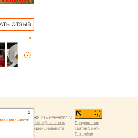
АТЬ ОТЗЫВ
►
ntNN.ru
:
X
и и разумной критикой:
news@eventnn.ru
иденциальности
.
формации на сайт:
dmitry@eventnn.ru
Продвижение
ие и политика конфиденциальности
сайтов Санкт-
Петербург