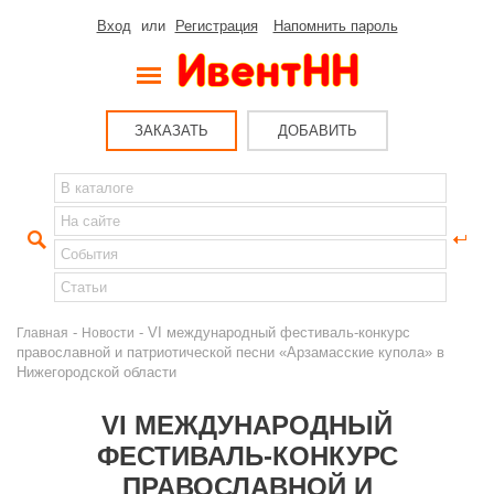
Вход
или
Регистрация
Напомнить пароль
ЗАКАЗАТЬ
ДОБАВИТЬ
-
- VI международный фестиваль-конкурс
Главная
Новости
православной и патриотической песни «Арзамасские купола» в
Нижегородской области
VI МЕЖДУНАРОДНЫЙ
ФЕСТИВАЛЬ-КОНКУРС
ПРАВОСЛАВНОЙ И