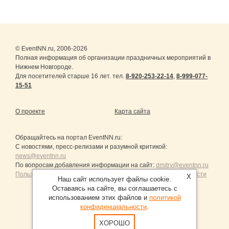
© EventNN.ru, 2006-2026
Полная информация об организации праздничных мероприятий в
Нижнем Новгороде.
Для посетителей старше 16 лет. тел.
8-920-253-22-14
,
8-999-077-
15-51
О проекте
Карта сайта
Обращайтесь на портал
EventNN.ru
:
С новостями, пресс-релизами и разумной критикой:
news@eventnn.ru
По вопросам добавления информации на сайт:
dmitry@eventnn.ru
Пользовательское Соглашение и политика конфиденциальности
X
Наш сайт использует файлы cookie.
Оставаясь на сайте, вы соглашаетесь с
использованием этих файлов и
политикой
конфиденциальности
.
Продвижение сайтов Санкт-Петербург
ХОРОШО