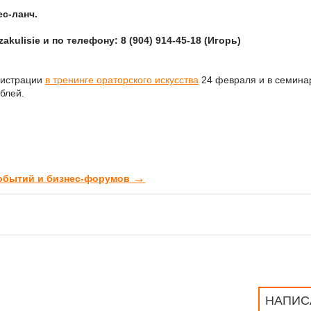
ес-ланч.
akulisie и по телефону: 8 (904) 914-45-18 (Игорь)
гистрации
в тренинге ораторского искусства
24 февраля и в семина
блей.
→
событий и бизнес-форумов
НАПИС