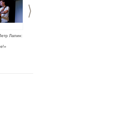
>
етр Лапин:
Ведущий Петр Лапин:
Ведущий Петр Лапин:
«Ведущий должен
об идеях свадебных
е!»
быть смелым!»
проектов, сценарных
фишках и
образовательных
тренингах