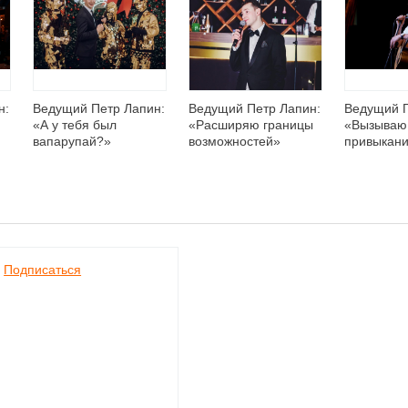
н:
Ведущий Петр Лапин:
Ведущий Петр Лапин:
Ведущий П
«А у тебя был
«Расширяю границы
«Вызываю
вапарупай?»
возможностей»
привыкани
Подписаться