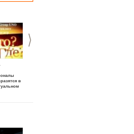
>
4
01.04.2014
16.07.2013
Санкции против
Ведущий сошёл с
ионалы
Барака Обамы от
ума!
разятся в
креативной группы
туальном
UNO