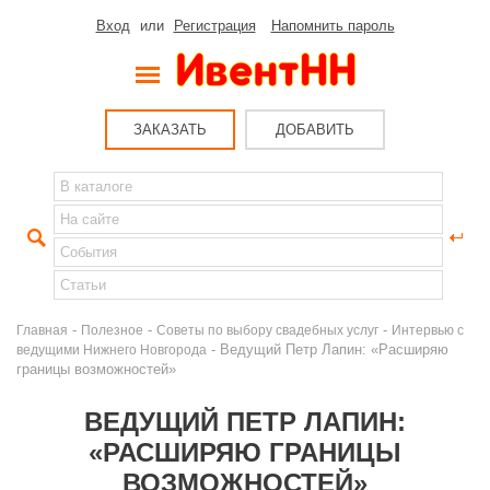
Вход
или
Регистрация
Напомнить пароль
ЗАКАЗАТЬ
ДОБАВИТЬ
-
-
-
Главная
Полезное
Советы по выбору свадебных услуг
Интервью с
- Ведущий Петр Лапин: «Расширяю
ведущими Нижнего Новгорода
границы возможностей»
ВЕДУЩИЙ ПЕТР ЛАПИН:
«РАСШИРЯЮ ГРАНИЦЫ
ВОЗМОЖНОСТЕЙ»