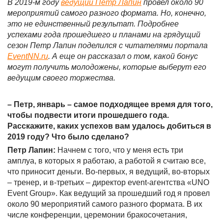
В 2019-м году
ведущий Петр Лапин
провел около 90
мероприятий самого разного формата. Но, конечно,
это не единственный результат. Подробнее
успехами года прошедшего и планами на грядущий
сезон Петр Лапин поделился с читателями портала
EventNN.ru
. А еще он рассказал о том, какой бонус
могут получить молодожены, которые выберут его
ведущим своего торжества.
– Петр, январь – самое подходящее время для того,
чтобы подвести итоги прошедшего года.
Расскажите, каких успехов вам удалось добиться в
2019 году? Что было сделано?
Петр Лапин:
Начнем с того, что у меня есть три
амплуа, в которых я работаю, а работой я считаю все,
что приносит деньги. Во-первых, я ведущий, во-вторых
– тренер, и в-третьих – директор event-агентства «UNO
Event Group». Как ведущий за прошедший год я провел
около 90 мероприятий самого разного формата. В их
числе конференции, церемонии бракосочетания,