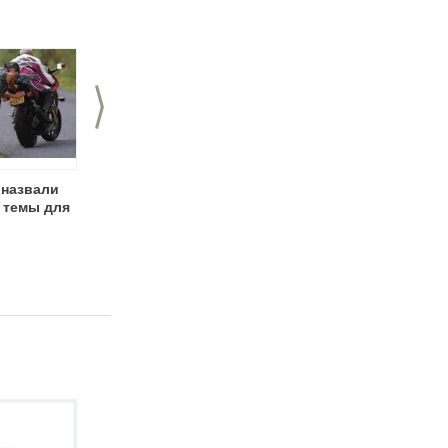
>
 назвали
День фотографа к 1
1 апреля - День
темы для
апреля
смеха (День дурака)