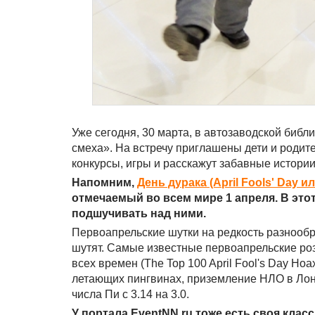
Уже сегодня, 30 марта, в автозаводской биб
смеха». На встречу приглашены дети и родит
конкурсы, игры и расскажут забавные истории
Напомним,
День дурака (April Fools' Day и
отмечаемый во всем мире 1 апреля. В это
подшучивать над ними.
Первоапрельские шутки на редкость разнообраз
шутят. Самые известные первоапрельские ро
всех времен (The Top 100 April Fool's Day Ho
летающих пингвинах, приземление НЛО в Лон
числа Пи с 3.14 на 3.0.
У портала EventNN.ru тоже есть своя кла