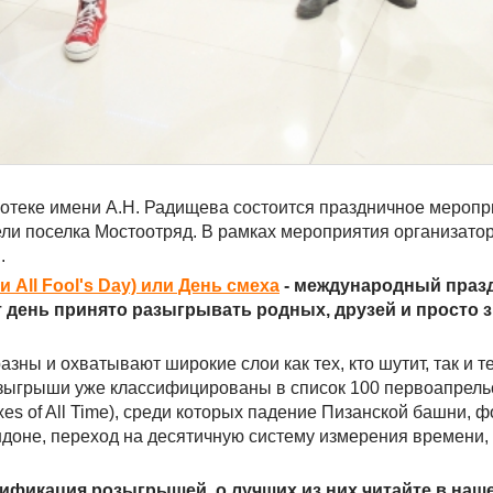
лиотеке имени А.Н. Радищева состоится праздничное мероп
ели поселка Мостоотряд. В рамках мероприятия организато
.
ли All Fool's Day) или День смеха
- международный празд
т день принято разыгрывать родных, друзей и просто 
ны и охватывают широкие слои как тех, кто шутит, так и те
зыгрыши уже классифицированы в список 100 первоапрель
axes of All Time), среди которых падение Пизанской башни, 
доне, переход на десятичную систему измерения времени,
ссификация розыгрышей, о лучших из них читайте в наш