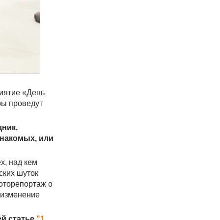
риятие «День
ры проведут
ник,
знакомых, или
х, над кем
ских шуток
фоторепортаж о
 изменение
ей статье
"1