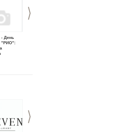
>
 - День
День улицы
День ВДВ 2013:
 "РИО":
Рождественской:
программа
а
программа
праздничных
а
праздника в Нижнем
мероприятий в
Новгороде
Нижнем Новгороде
>