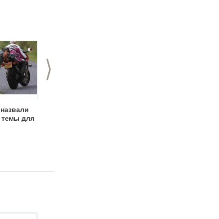
>
 назвали
День фотографа к 1
1 апреля - День
темы для
апреля
смеха (День дурака)