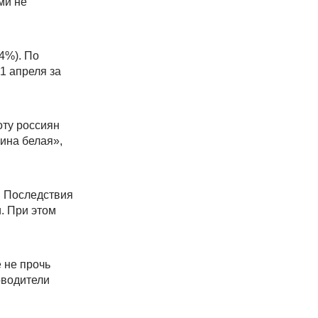
ми не
4%). По
1 апреля за
оту россиян
пина белая»,
. Последствия
. При этом
 не прочь
оводители