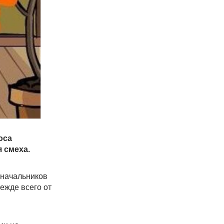
оса
 смеха.
 начальников
ежде всего от
.