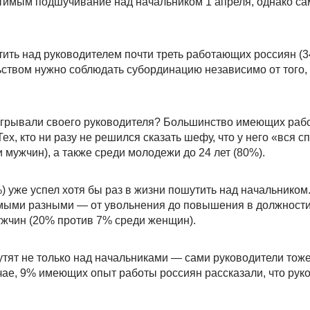
имым подшучивание над начальником 1 апреля, однако са
ить над руководителем почти треть работающих россиян (3
ством нужно соблюдать субординацию независимо от того, 
зыгрывали своего руководителя? Большинство имеющих раб
ех, кто ни разу не решился сказать шефу, что у него «вся с
мужчин), а также среди молодежи до 24 лет (80%).
уже успел хотя бы раз в жизни пошутить над начальником
мыми разными — от увольнения до повышения в должности
ужчин (20% против 7% среди женщин).
утят не только над начальниками — сами руководители тоже
чае, 9% имеющих опыт работы россиян рассказали, что рук