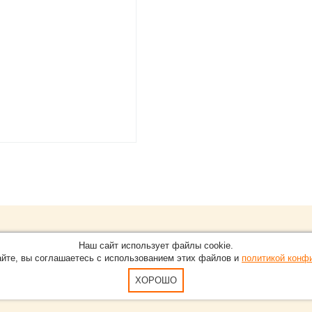
Обращайтесь на портал
Eve
О проекте
Наш сайт использует файлы cookie.
в Нижнем Новгороде.
С новостями, пресс-релизам
айте, вы соглашаетесь с использованием этих файлов и
политикой конф
Карта сайта
-15-51
По вопросам добавления ин
Пользовательское Соглашен
ХОРОШО