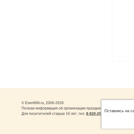
© EventNN.ru, 2006-2026
Полная информация об организации праздничных мероприятий 
Оставаясь на с
Для посетителей старше 16 лет. тел.
8-920-253-22-14
,
8-999-077