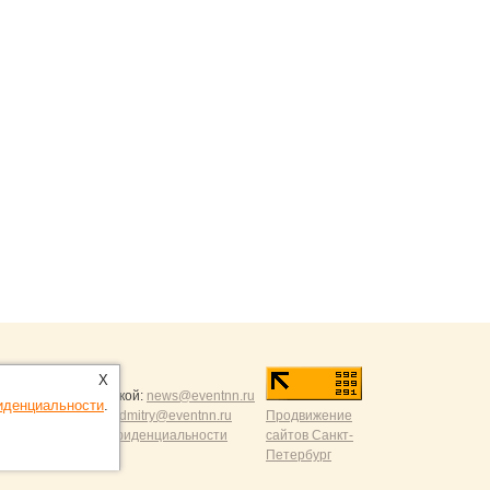
ntNN.ru
:
X
и и разумной критикой:
news@eventnn.ru
иденциальности
.
формации на сайт:
dmitry@eventnn.ru
Продвижение
ие и политика конфиденциальности
сайтов Санкт-
Петербург