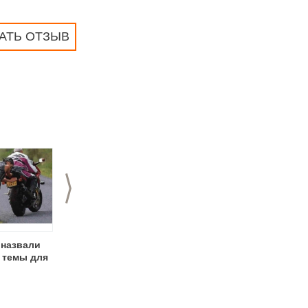
АТЬ ОТЗЫВ
>
 назвали
День фотографа к 1
1 апреля - День
темы для
апреля
смеха (День дурака)