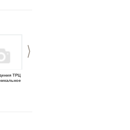
>
дения ТРЦ
В ТРЦ "РИО"
В Нижнем
уникальное
прошел второй
Новгороде прошел
отборочный
финал проекта
концерт проекта
«Прокачай РИО!»
"Прокачай РИО"