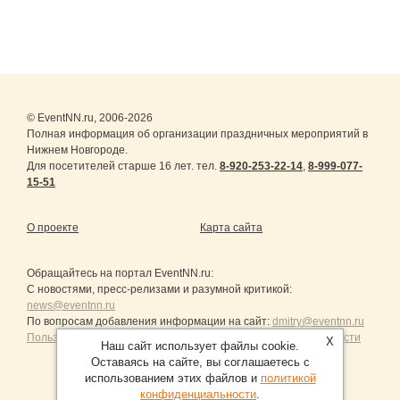
© EventNN.ru, 2006-2026
Полная информация об организации праздничных мероприятий в
Нижнем Новгороде.
Для посетителей старше 16 лет. тел.
8-920-253-22-14
,
8-999-077-
15-51
О проекте
Карта сайта
Обращайтесь на портал
EventNN.ru
:
С новостями, пресс-релизами и разумной критикой:
news@eventnn.ru
По вопросам добавления информации на сайт:
dmitry@eventnn.ru
Пользовательское Соглашение и политика конфиденциальности
X
Наш сайт использует файлы cookie.
Оставаясь на сайте, вы соглашаетесь с
использованием этих файлов и
политикой
конфиденциальности
.