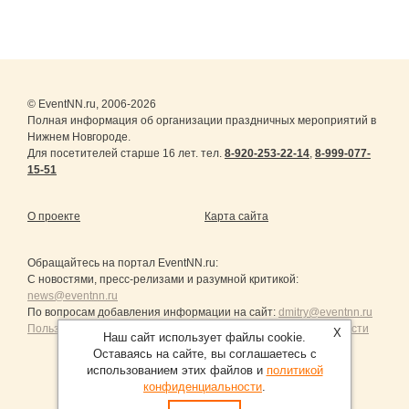
© EventNN.ru, 2006-2026
Полная информация об организации праздничных мероприятий в
Нижнем Новгороде.
Для посетителей старше 16 лет. тел.
8-920-253-22-14
,
8-999-077-
15-51
О проекте
Карта сайта
Обращайтесь на портал
EventNN.ru
:
С новостями, пресс-релизами и разумной критикой:
news@eventnn.ru
По вопросам добавления информации на сайт:
dmitry@eventnn.ru
Пользовательское Соглашение и политика конфиденциальности
X
Наш сайт использует файлы cookie.
Оставаясь на сайте, вы соглашаетесь с
использованием этих файлов и
политикой
конфиденциальности
.
Продвижение сайтов Санкт-Петербург