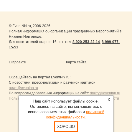
© EventNN.ru, 2006-2026
Полная информация об организации праздничных мероприятий в
Нижнем Новгороде.
Для посетителей старше 16 лет. тел.
8-920-253-22-14
,
8-999-077-
15-51
О проекте
Карта сайта
Обращайтесь на портал
EventNN.ru
:
С новостями, пресс-релизами и разумной критикой:
news@eventnn.ru
По вопросам добавления информации на сайт:
dmitry@eventnn.ru
Пользовательское Соглашение и политика конфиденциальности
X
Наш сайт использует файлы cookie.
Оставаясь на сайте, вы соглашаетесь с
использованием этих файлов и
политикой
конфиденциальности
.
Продвижение сайтов Санкт-Петербург
ХОРОШО