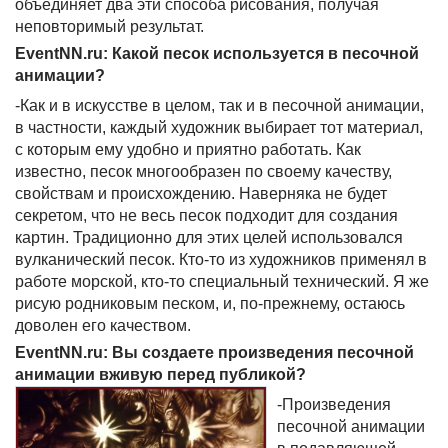
объединяет два эти способа рисования, получая
неповторимый результат.
EventNN.ru: Какой песок используется в песочной
анимации?
-Как и в искусстве в целом, так и в песочной анимации,
в частности, каждый художник выбирает тот материал,
с которым ему удобно и приятно работать. Как
известно, песок многообразен по своему качеству,
свойствам и происхождению. Наверняка не будет
секретом, что не весь песок подходит для создания
картин. Традиционно для этих целей использовался
вулканический песок. Кто-то из художников применял в
работе морской, кто-то специальный технический. Я же
рисую родниковым песком, и, по-прежнему, остаюсь
доволен его качеством.
EventNN.ru: Вы создаете произведения песочной
анимации вживую перед публикой?
-Произведения
песочной анимации