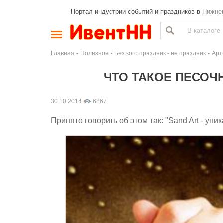
Портал индустрии событий и праздников в
Нижне
-
-
-
Главная
Полезное
Без кого праздник - не праздник
Арт
ЧТО ТАКОЕ ПЕСОЧ
30.10.2014
6867
Принято говорить об этом так: "Sand Art - ун