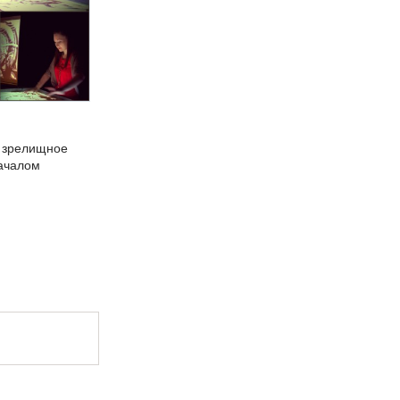
, зрелищное
началом