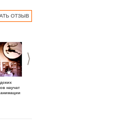
АТЬ ОТЗЫВ
>
дских
Эбру и Кварки в
Конкурс
ов научат
Шоколаде
«Счастливый
 анимации
магнит»