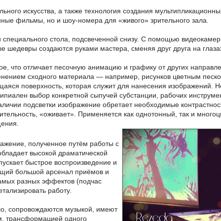
льного искусства, а также технология создания мультипликационны
нные фильмы, но и шоу-номера для «живого» зрительного зала.
и специального стола, подсвеченной снизу. С помощью видеокамер
е шедевры создаются руками мастера, сменяя друг друга на глаза
ое, что отличает песочную анимацию и графику от других направл
нением сходного материала — например, рисунков цветным песк
щаяся поверхность, которая служит для нанесения изображений. Н
ипиален выбор конкретной сыпучей субстанции, рабочих инструме
аличии подсветки изображение обретает необходимые контрастнос
ительность, «оживает». Применяется как однотонный, так и много
ения.
ажение, полученное путём работы с
обладает высокой драматической
пускает быстрое воспроизведение и
ющий большой арсенал приёмов и
самых разных эффектов (подчас
етализировать работу.
о, сопровождаются музыкой, имеют
м, трансформацией одного