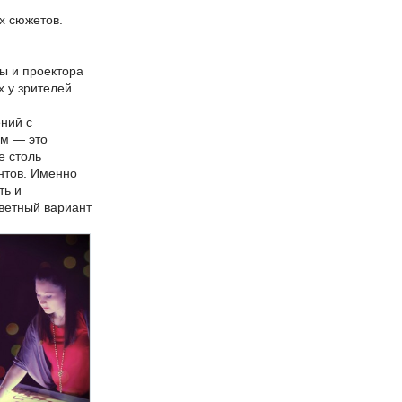
х сюжетов.
ы и проектора
х у зрителей.
ений с
ом — это
е столь
нтов. Именно
ть и
цветный вариант