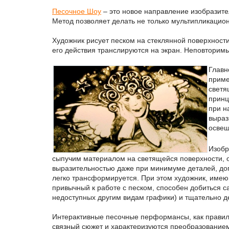
Песочное Шоу
– это новое направление изобразите
Метод позволяет делать не только мультипликацио
Художник рисует песком на стеклянной поверхност
его действия транслируются на экран. Неповторимы
Главн
приме
светя
принц
при н
выраз
освещ
Изобр
сыпучим материалом на светящейся поверхности, 
выразительностью даже при минимуме деталей, до
легко трансформируется. При этом художник, име
привычный к работе с песком, способен добиться 
недоступных другим видам графики) и тщательно д
Интерактивные песочные перформансы, как правил
связный сюжет и характеризуются преобразование