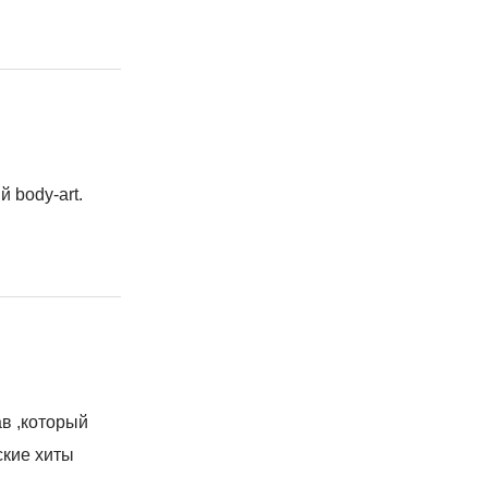
 body-art.
в ,который
ские хиты