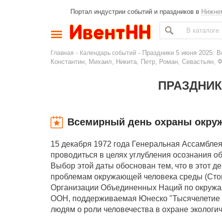
Портал индустрии событий и праздников в
Нижне
-
- Праздники 5 июня 2025: 
Главная
Календарь событий
Константин, Михаил, Никита, Петр, Роман, Севастьян, Ф
ПРАЗДНИКИ
Всемирный день охраны окру
15 декабря 1972 года Генеральная Ассамбле
проводиться в целях углубления осознания 
Выбор этой даты обоснован тем, что в этот
проблемам окружающей человека среды (Сток
Организации Объединенных Наций по окружаю
ООН, поддерживаемая Юнеско "Тысячелетие о
людям о роли человечества в охране экологи