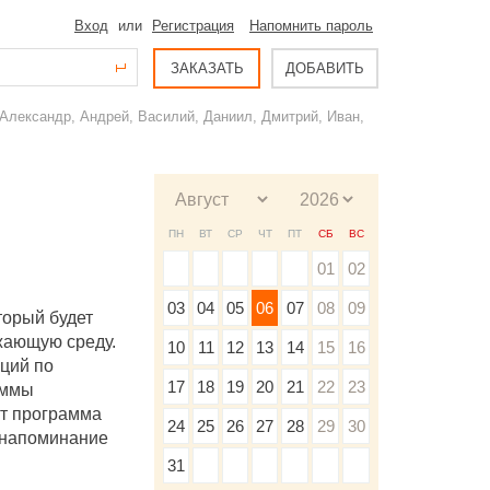
Вход
или
Регистрация
Напомнить пароль
ЗАКАЗАТЬ
ДОБАВИТЬ
Александр, Андрей, Василий, Даниил, Дмитрий, Иван,
ПН
ВТ
СР
ЧТ
ПТ
СБ
ВС
01
02
03
04
05
06
07
08
09
торый будет
жающую среду.
10
11
12
13
14
15
16
ций по
17
18
19
20
21
22
23
аммы
рт программа
24
25
26
27
28
29
30
 напоминание
31