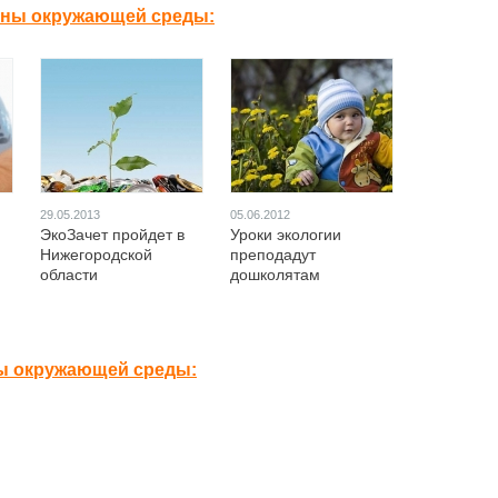
аны окружающей среды:
29.05.2013
05.06.2012
ЭкоЗачет пройдет в
Уроки экологии
Нижегородской
преподадут
области
дошколятам
ы окружающей среды: