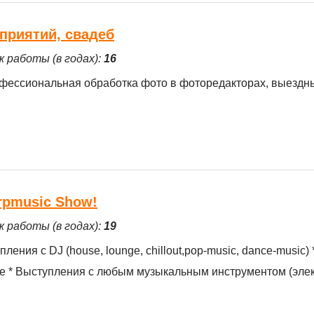
приятий, свадеб
ж работы (в годах):
16
фессиональная обработка фото в фоторедакторах, выездн
rpmusic Show!
ж работы (в годах):
19
ения с DJ (house, lounge, chillout,pop-music, dance-music) 
е * Выступления с любым музыкальным инструментом (элек