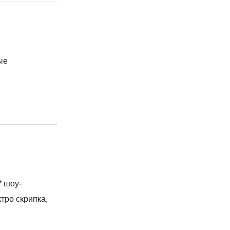
ые
* шоу-
тро скрипка,