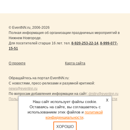
© EventNN.ru, 2006-2026
Полная информация об организации праздничных мероприятий в
Нижнем Новгороде.
Для посетителей старше 16 лет. тел.
8-920-253-22-14
,
8-999-077-
15-51
О проекте
Карта сайта
Обращайтесь на портал
EventNN.ru
:
С новостями, пресс-релизами и разумной критикой:
news@eventnn.ru
По вопросам добавления информации на сайт:
dmitry@eventnn.ru
Пользовательское Соглашение и политика конфиденциальности
X
Наш сайт использует файлы cookie.
Оставаясь на сайте, вы соглашаетесь с
использованием этих файлов и
политикой
конфиденциальности
.
Продвижение сайтов Санкт-Петербург
ХОРОШО