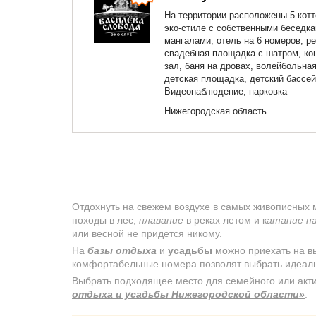
На территории расположены 5 кот
эко-стиле с собственными беседка
мангалами, отель на 6 номеров, ре
свадебная площадка с шатром, ко
зал, баня на дровах, волейбольная
детская площадка, детский бассей
Видеонаблюдение, парковка
Нижегородская область
Отдохнуть на свежем воздухе в самых живописных
походы в лес,
плавание
в реках летом и к
атание н
или весной не придется никому.
На
базы отдыха
и
усадьбы
можно приехать на в
комфортабельные номера позволят выбрать идеаль
Выбрать подходящее место для семейного или акт
отдыха и усадьбы Нижегородской области»
.