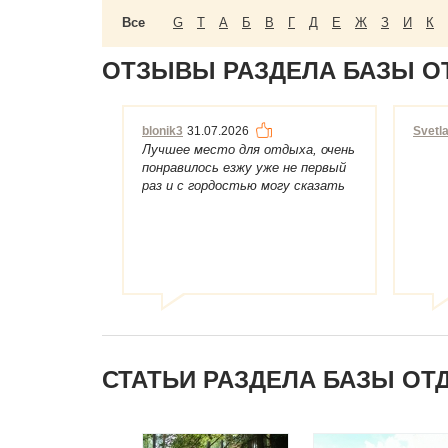
Все
G
T
А
Б
В
Г
Д
Е
Ж
З
И
К
ОТЗЫВЫ РАЗДЕЛА БАЗЫ О
blonik3
31.07.2026
Svetl
Лучшее место для отдыха, очень
понравилось езжу уже не первый
раз и с гордостью могу сказать
то что ...
СТАТЬИ РАЗДЕЛА БАЗЫ О