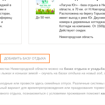
теджей в
«Лагуна Юг» - база отдыха в Н
ми и
области, в 70 км. от Н.Новгород
сторан,
Расположена на берегу Горьков
До 50 чел.
нференц-
имеет выход к реке Юг. Двухме
 и
номера в деревянных коттеджах
н.
Коттедж на компанию. От 1500р.
Действуют скидки.
Нижегородская область
ДОБАВИТЬ БАЗУ ОТДЫХА
 местах Нижегородской области можно на
базах отдыха и усадьба
а лыжах
и
коньках
зимой – скучать на
базах отдыха на новый год
,
ыходные или провести здесь семейных отпуск. Различные системы 
ный вариант для времяпрепровождения или празднования торжес
ивного отдыха, познакомиться с условиями проживания поможет
к