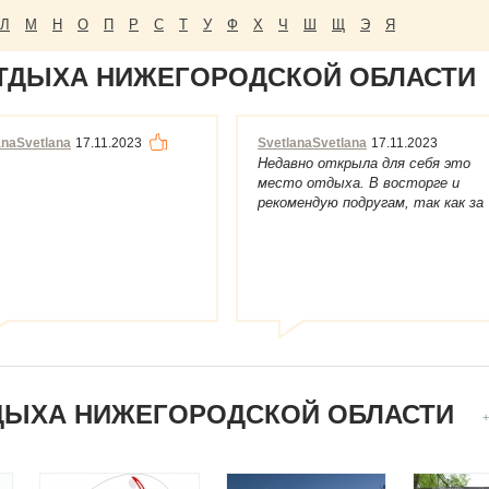
Л
М
Н
О
П
Р
С
Т
У
Ф
Х
Ч
Ш
Щ
Э
Я
ТДЫХА НИЖЕГОРОДСКОЙ ОБЛАСТИ
anaSvetlana
17.11.2023
SvetlanaSvetlana
17.11.2023
Недавно открыла для себя это
место отдыха. В восторге и
рекомендую подругам, так как за
небольшие де...
ТДЫХА НИЖЕГОРОДСКОЙ ОБЛАСТИ
+