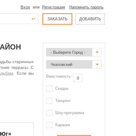
Вход
или
Регистрация
Напомнить пароль
ЗАКАЗАТЬ
ДОБАВИТЬ
РАЙОН
садьбы старинных
етние террасы. С
адьбам
. Если вы
Вместимость:
Скидки
Танцпол
Шоу-программа
Караоке
 Юг»