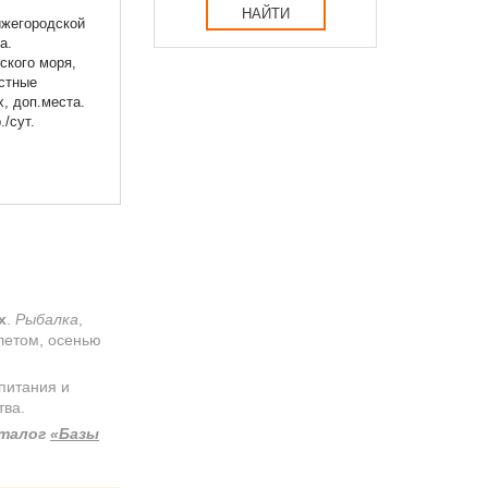
НАЙТИ
ижегородской
а.
ского моря,
стные
, доп.места.
/сут.
х
.
Рыбалка
,
 летом, осенью
питания и
тва.
аталог
«Базы