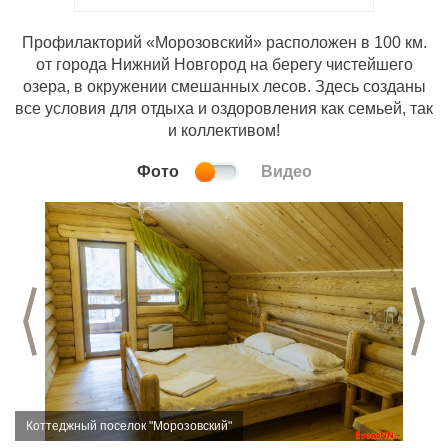
Профилакторий «Морозовский» расположен в 100 км.
от города Нижний Новгород на берегу чистейшего
озера, в окружении смешанных лесов. Здесь созданы
все условия для отдыха и оздоровления как семьей, так
и коллективом!
Фото
Видео
Предыдущий слайд
С
Коттеджный поселок "Морозовский"