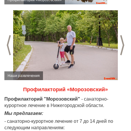
Предыдущий слайд
С
Наши развлечения
Профилакторий «Морозовский»
Профилакторий "Морозовский"
- санаторно-
курортное лечение в Нижегородской области.
Мы предлагаем:
- санаторно-курортное лечение от 7 до 14 дней по
следующим направлениям: