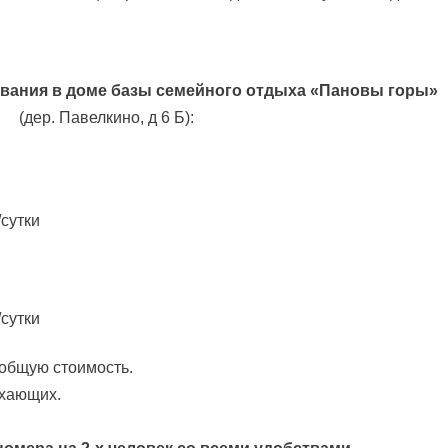
вания в доме базы семейного отдыха «Пановы горы»
(дер. Павелкино, д 6 Б):
/сутки
/сутки
 общую стоимость.
ыхающих.