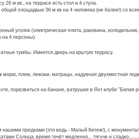
26 м кв., на террасе есть стол и 4 стула.
 общей площадкью 36 м кв на 4 человека (не более!) со
нный уголок (электрическая плита, раковина, холодильн
 на 4 персоны).
тные тумбы. Имеется дверь на крытую террасу.
 к морю, пляж, лежаки, матрацы, надувная двухместная лодк
хте, порезвиться на банане, ватрушке в Яхт-клубе "Белая р
 нашими предками (это ведь - Малый Китеж!), с монумент
и Солнца, время течёт медленно... тягуче и сладко,.......