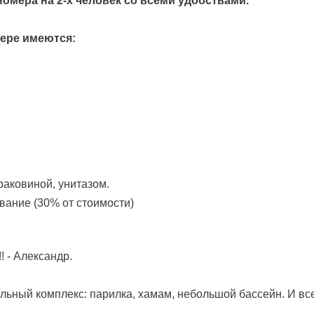
мера на 2-х человек со всеми удобствами.
ере имеются:
раковиной, унитазом.
вание (30% от стоимости)
- Александр.
льный комплекс: парилка, хамам, небольшой бассейн. И все