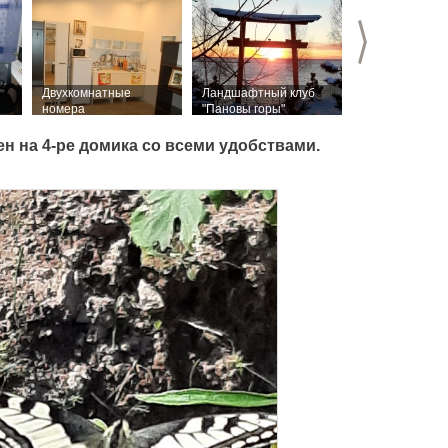
>
Двухкомнатные
Ландшафтный клуб
номера
"Пановы горы"
 на 4-ре домика со всеми удобствами.