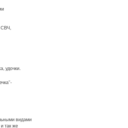
 всеми
ик, СВЧ,
а, удочки.
ечка"-
альными видами
 и так же