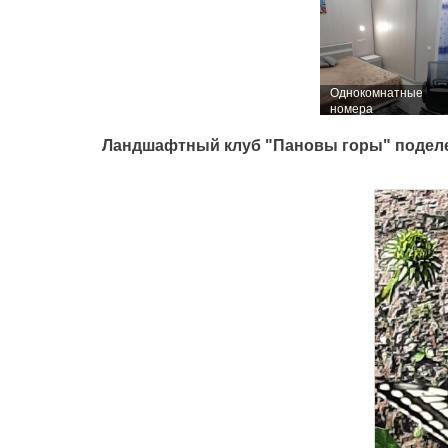
Однокомнатные
номера
Ландшафтный клуб "Пановы горы" поделен