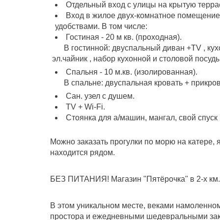
Отдельный вход с улицы на крытую террасу 
Вход в жилое двух-комнатное помещение
удобствами. В том числе:
Гостиная - 20 м кв. (проходная).
В гостинной: двуспальный диван +ТV , кухо
эл.чайник , набор кухонной и столовой посуды
Спальня - 10 м.кв. (изолированная).
В спальне: двуспальная кровать + прикрова
Сан. узел с душем.
TV + Wi-Fi.
Стоянка для а/машин, мангал, свой спуск
Можно заказать прогулки по морю на катере, я
находится рядом.
БЕЗ ПИТАНИЯ! Магазин "Пятёрочка" в 2-х км.
В этом уникальном месте, веками намоленном
простора и ежедневными шедевральными закатам