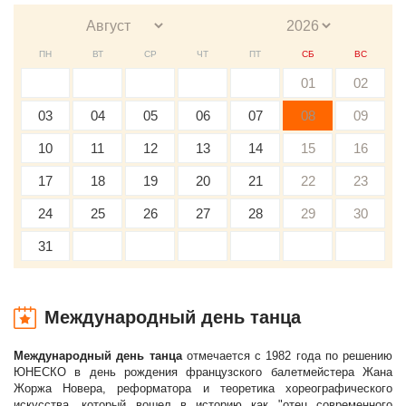
ПН
ВТ
СР
ЧТ
ПТ
СБ
ВС
01
02
03
04
05
06
07
08
09
10
11
12
13
14
15
16
17
18
19
20
21
22
23
24
25
26
27
28
29
30
31
Международный день танца
Международный день танца
отмечается с 1982 года по решению
ЮНЕСКО в день рождения французского балетмейстера Жана
Жоржа Новера, реформатора и теоретика хореографического
искусства, который вошел в историю как "отец современного