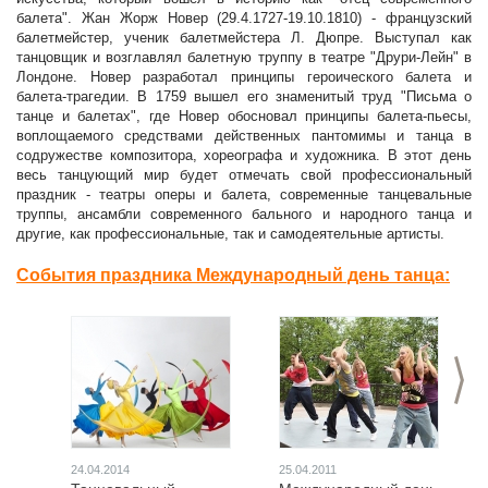
балета". Жан Жорж Новер (29.4.1727-19.10.1810) - французский
балетмейстер, ученик балетмейстера Л. Дюпре. Выступал как
танцовщик и возглавлял балетную труппу в театре "Друри-Лейн" в
Лондоне. Новер разработал принципы героического балета и
балета-трагедии. В 1759 вышел его знаменитый труд "Письма о
танце и балетах", где Новер обосновал принципы балета-пьесы,
воплощаемого средствами действенных пантомимы и танца в
содружестве композитора, хореографа и художника. В этот день
весь танцующий мир будет отмечать свой профессиональный
праздник - театры оперы и балета, современные танцевальные
труппы, ансамбли современного бального и народного танца и
другие, как профессиональные, так и самодеятельные артисты.
События праздника Международный день танца:
>
24.04.2014
25.04.2011