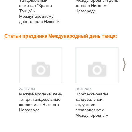
Танцевальный
Международный день
семинар "Краски
танца в Нижнем
Танца" к
Новгороде
Международному
дню танца в Нижнем
Новгороде
Статьи праздника Международный день танца:
>
23.04.2018
28.04.2015
Международный день
Профессионалы
танца: танцевальные
танцевальной
коллективы Нижнего
индустрии
Новгорода
поздравляют с
Международным
днем танца в Нижнем
Новгороде!