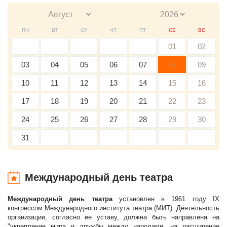
ПН
ВТ
СР
ЧТ
ПТ
СБ
ВС
01
02
03
04
05
06
07
08
09
10
11
12
13
14
15
16
17
18
19
20
21
22
23
24
25
26
27
28
29
30
31
Международный день театра
Международный день театра
установлен в 1961 году IX
конгрессом Международного института театра (МИТ). Деятельность
организации, согласно ее уставу, должна быть направлена на
"укрепление мира и дружбы между народами, на расширение