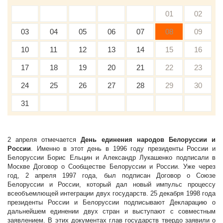
01
02
03
04
05
06
07
08
09
10
11
12
13
14
15
16
17
18
19
20
21
22
23
24
25
26
27
28
29
30
31
2 апреля отмечается
День единения народов Белоруссии и
России
. Именно в этот день в 1996 году президенты России и
Белоруссии Борис Ельцин и Александр Лукашенко подписали в
Москве Договор о Сообществе Белоруссии и России. Уже через
год, 2 апреля 1997 года, был подписан Договор о Союзе
Белоруссии и России, который дал новый импульс процессу
всеобъемлющей интеграции двух государств. 25 декабря 1998 года
президенты России и Белоруссии подписывают Декларацию о
дальнейшем единении двух стран и выступают с совместным
заявлением. В этих документах глав государств твердо заявили о