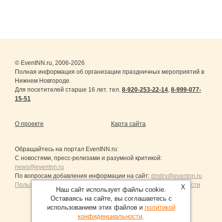
© EventNN.ru, 2006-2026
Полная информация об организации праздничных мероприятий в
Нижнем Новгороде.
Для посетителей старше 16 лет. тел.
8-920-253-22-14
,
8-999-077-
15-51
О проекте
Карта сайта
Обращайтесь на портал
EventNN.ru
:
С новостями, пресс-релизами и разумной критикой:
news@eventnn.ru
По вопросам добавления информации на сайт:
dmitry@eventnn.ru
Пользовательское Соглашение и политика конфиденциальности
X
Наш сайт использует файлы cookie.
Оставаясь на сайте, вы соглашаетесь с
использованием этих файлов и
политикой
конфиденциальности
.