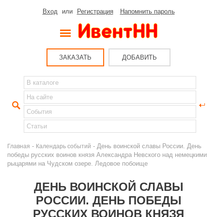
Вход
или
Регистрация
Напомнить пароль
ЗАКАЗАТЬ
ДОБАВИТЬ
-
- День воинской славы России. День
Главная
Календарь событий
победы русских воинов князя Александра Невского над немецкими
рыцарями на Чудском озере. Ледовое побоище
ДЕНЬ ВОИНСКОЙ СЛАВЫ
РОССИИ. ДЕНЬ ПОБЕДЫ
РУССКИХ ВОИНОВ КНЯЗЯ