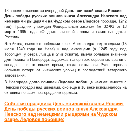
18 апреля отмечается очередной
День воинской славы России
—
День победы русских воинов князя Александра Невского над
немецкими рыцарями на Чудском озере
(Ледовое побоище, 1242
год). Праздник учрежден Федеральным законом № 32-ФЗ от 13
марта 1995 года «О днях воинской славы и памятных датах
России».
Эта битва, вместе с победами князя Александра над шведами (15
июля 1240 года на Неве) и над литовцами (в 1245 году под
Торопцем, у озера Жизца и близ Усвята), имела большое значение
для Пскова и Новгорода, задержав напор трех серьезных врагов с
запада — в то самое время, когда остальная Русь терпела
большие потери от княжеских усобиц и последствий татарского
завоевания.
В Новгороде долго помнили
Ледовое побоище
немцев: вместе с
Невской победой над шведами, оно еще в 16 веке вспоминалось на
ектениях по всем новгородским церквам.
События праздника День воинской славы России.
День победы русских воинов князя Александра
Невского над немецкими рыцарями на Чудском
озере. Ледовое побоище: