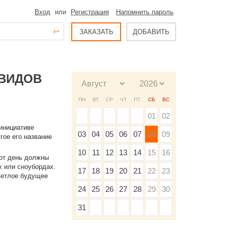
Вход
или
Регистрация
Напомнить пароль
ЗАКАЗАТЬ
ДОБАВИТЬ
 ВИДОВ
ПН
ВТ
СР
ЧТ
ПТ
СБ
ВС
01
02
 инициативе
03
04
05
06
07
08
09
угое его название
10
11
12
13
14
15
16
тот день должны
х или сноубордах.
17
18
19
20
21
22
23
светлое будущее
24
25
26
27
28
29
30
31