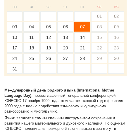
ПН
ВТ
СР
ЧТ
ПТ
СБ
ВС
01
02
03
04
05
06
07
08
09
10
11
12
13
14
15
16
17
18
19
20
21
22
23
24
25
26
27
28
29
30
31
Международный день родного языка (International Mother
Language Day)
, провозглашенный Генеральной конференцией
ЮНЕСКО 17 ноября 1999 года, отмечается каждый год с февраля
2000 года с целью содействия языковому и культурному
разнообразию и многоязычию.
Языки являются самым сильным инструментом сохранения и
развития нашего материального и духовного наследия. По оценкам
ЮНЕСКО, половина из примерно 6 тысяч языков мира могут в