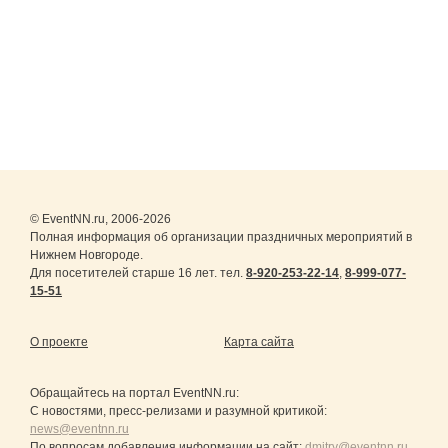
© EventNN.ru, 2006-2026
Полная информация об организации праздничных мероприятий в
Нижнем Новгороде.
Для посетителей старше 16 лет. тел.
8-920-253-22-14
,
8-999-077-
15-51
О проекте
Карта сайта
Обращайтесь на портал
EventNN.ru
:
С новостями, пресс-релизами и разумной критикой:
news@eventnn.ru
По вопросам добавления информации на сайт:
dmitry@eventnn.ru