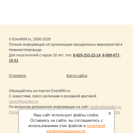
© EventNN.ru, 2006-2026
Полная информация об организации праздничных мероприятий в
Нижнем Новгороде.
Для посетителей старше 16 лет. тел.
8-920-253-22-14
,
8-999-077-
15-51
О проекте
Карта сайта
Обращайтесь на портал
EventNN.ru
:
С новостями, пресс-релизами и разумной критикой:
news@eventnn.ru
По вопросам добавления информации на сайт:
dmitry@eventnn.ru
Пользовательское Соглашение и политика конфиденциальности
X
Наш сайт использует файлы cookie.
Оставаясь на сайте, вы соглашаетесь с
использованием этих файлов и
политикой
конфиденциальности
.