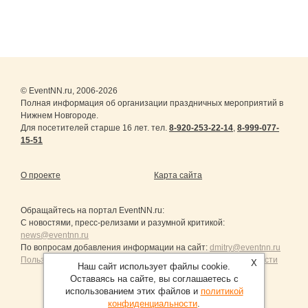
© EventNN.ru, 2006-2026
Полная информация об организации праздничных мероприятий в
Нижнем Новгороде.
Для посетителей старше 16 лет. тел.
8-920-253-22-14
,
8-999-077-
15-51
О проекте
Карта сайта
Обращайтесь на портал
EventNN.ru
:
С новостями, пресс-релизами и разумной критикой:
news@eventnn.ru
По вопросам добавления информации на сайт:
dmitry@eventnn.ru
Пользовательское Соглашение и политика конфиденциальности
X
Наш сайт использует файлы cookie.
Оставаясь на сайте, вы соглашаетесь с
использованием этих файлов и
политикой
конфиденциальности
.