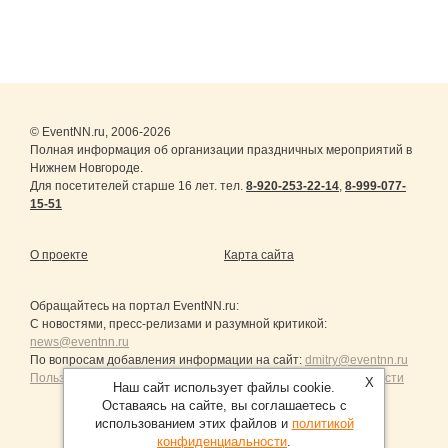
© EventNN.ru, 2006-2026
Полная информация об организации праздничных мероприятий в
Нижнем Новгороде.
Для посетителей старше 16 лет. тел.
8-920-253-22-14
,
8-999-077-
15-51
О проекте
Карта сайта
Обращайтесь на портал
EventNN.ru
:
С новостями, пресс-релизами и разумной критикой:
news@eventnn.ru
По вопросам добавления информации на сайт:
dmitry@eventnn.ru
Пользовательское Соглашение и политика конфиденциальности
X
Наш сайт использует файлы cookie.
Оставаясь на сайте, вы соглашаетесь с
использованием этих файлов и
политикой
конфиденциальности
.