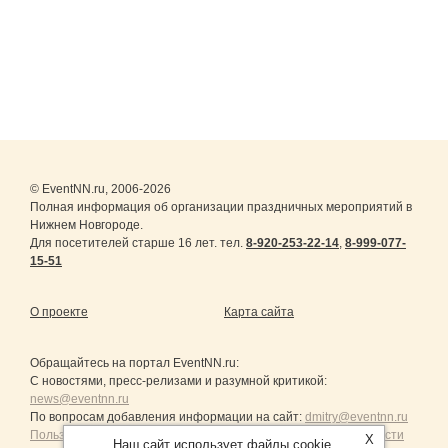
© EventNN.ru, 2006-2026
Полная информация об организации праздничных мероприятий в
Нижнем Новгороде.
Для посетителей старше 16 лет. тел.
8-920-253-22-14
,
8-999-077-
15-51
О проекте
Карта сайта
Обращайтесь на портал
EventNN.ru
:
С новостями, пресс-релизами и разумной критикой:
news@eventnn.ru
По вопросам добавления информации на сайт:
dmitry@eventnn.ru
Пользовательское Соглашение и политика конфиденциальности
X
Наш сайт использует файлы cookie.