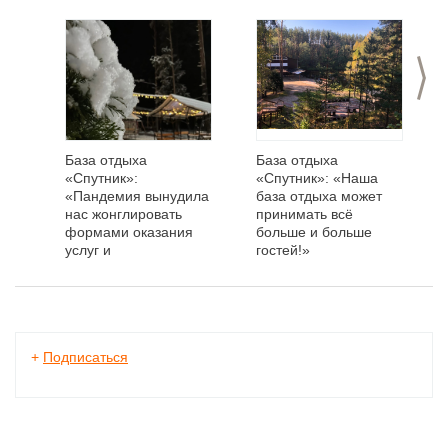
>
База отдыха
База отдыха
«Спутник»:
«Спутник»: «Наша
«Пандемия вынудила
база отдыха может
нас жонглировать
принимать всё
формами оказания
больше и больше
услуг и
гостей!»
фонтанировать
идеями»
+
Подписаться