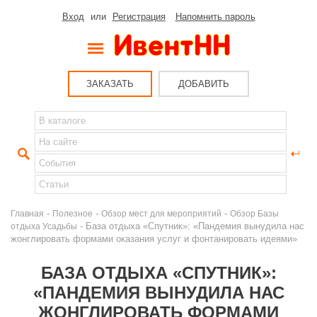
Вход
или
Регистрация
Напомнить пароль
ЗАКАЗАТЬ
ДОБАВИТЬ
-
-
-
Главная
Полезное
Обзор мест для мероприятий
Обзор Базы
- База отдыха «Спутник»: «Пандемия вынудила нас
отдыха Усадьбы
жонглировать формами оказания услуг и фонтанировать идеями»
БАЗА ОТДЫХА «СПУТНИК»:
«ПАНДЕМИЯ ВЫНУДИЛА НАС
ЖОНГЛИРОВАТЬ ФОРМАМИ