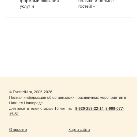
формами оказания
больше и больше
услуг и
гостей!»
фонтанировать
идеями»
© EventNN.ru, 2006-2026
Полная информация об организации праздничных мероприятий в
Нижнем Новгороде.
Для посетителей старше 16 лет. тел.
8-920-253-22-14
,
8-999-077-
15-51
О проекте
Карта сайта