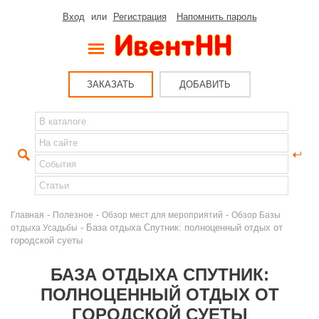
Вход
или
Регистрация
Напомнить пароль
ЗАКАЗАТЬ
ДОБАВИТЬ
-
-
-
Главная
Полезное
Обзор мест для мероприятий
Обзор Базы
- База отдыха Спутник: полноценный отдых от
отдыха Усадьбы
городской суеты
БАЗА ОТДЫХА СПУТНИК:
ПОЛНОЦЕННЫЙ ОТДЫХ ОТ
ГОРОДСКОЙ СУЕТЫ