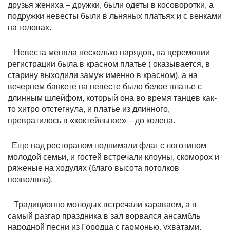
друзья жениха – дружки, были одеты в косоворотки, а
подружки невесты были в льняных платьях и с венками
на головах.
Невеста меняла несколько нарядов, на церемонии
регистрации была в красном платье ( оказывается, в
старину выходили замуж именно в красном), а на
вечернем банкете на невесте было белое платье с
длинным шлейфом, который она во время танцев как-
то хитро отстегнула, и платье из длинного,
превратилось в «коктейльное» – до колена.
Еще над рестораном поднимали флаг с логотипом
молодой семьи, и гостей встречали клоуны, скоморох и
ряженые на ходулях (благо высота потолков
позволяла).
Традиционно молодых встречали караваем, а в
самый разгар праздника в зал ворвался ансамбль
народной песни из Городца с гармонью, ухватами,