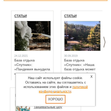
СТАТЬИ
СТАТЬИ
>
24.12.2021
30.09.2019
База отдыха
База отдыха
«Спутник»:
«Спутник»: «Наша
«Пандемия вынудила
база отдыха может
нас жонглировать ф...
принимать всё...
X
Наш сайт использует файлы cookie.
Оставаясь на сайте, вы соглашаетесь с
использованием этих файлов и
политикой
конфиденциальности
.
(1)
Нас рекомендуют
ХОРОШО
ШОУ-БАЛЕТ " МОСТ "
Танцевальные шоу