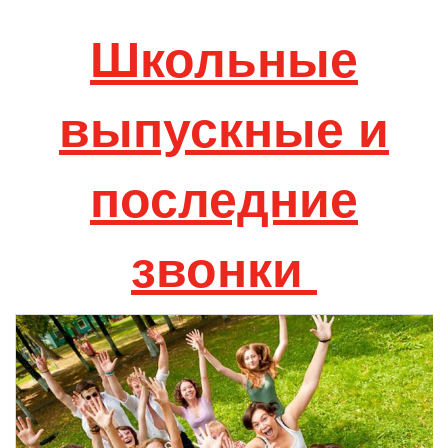
Школьные
выпускные и
последние
звонки