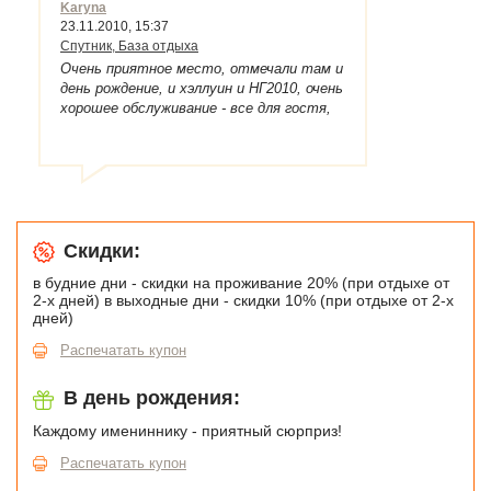
Karyna
23.11.2010, 15:37
Спутник, База отдыха
Очень приятное место, отмечали там и
день рождение, и хэллуин и НГ2010, очень
хорошее обслуживание - все для гостя,
однако номера простоватые, люксы в
рубленном коттеджи хорошие, а в
корпусах оч. простые, однако если ехать
отдыхать и веселиться и не обращать
внимание на такие мелочи "как
отсутствие мини-бара и джакузи", то
отдых пройдет на УРА! замечательное
Скидки:
питание, отличная домашняя
в будние дни - скидки на проживание 20% (при отдыхе от
атмосфера, настоящая русская баня и
2-х дней) в выходные дни - скидки 10% (при отдыхе от 2-х
потрясающая природа!
дней)
Распечатать купон
В день рождения:
Каждому имениннику - приятный сюрприз!
Распечатать купон