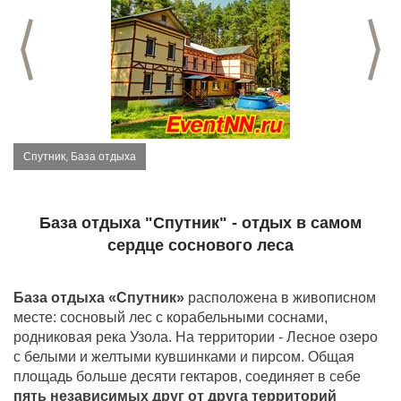
Предыдущий слайд
С
Спутник, База отдыха
База отдыха "Спутник" - отдых в самом
сердце соснового леса
База отдыха «Спутник»
расположена в живописном
месте: сосновый лес с корабельными соснами,
родниковая река Узола. На территории - Лесное озеро
с белыми и желтыми кувшинками и пирсом. Общая
площадь больше десяти гектаров, соединяет в себе
пять независимых друг от друга территорий