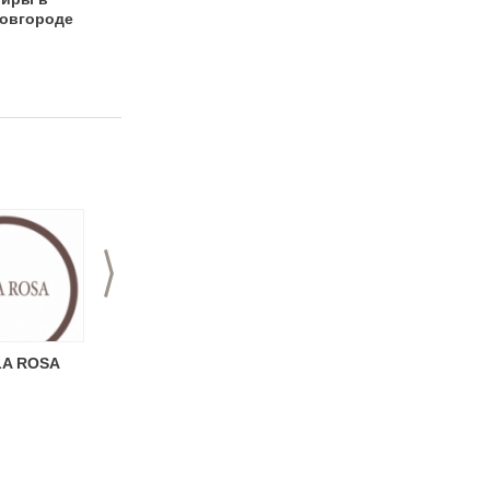
овгороде
Новгороде?
>
LA ROSA
Кафе Эллада
Кафе Кулибин