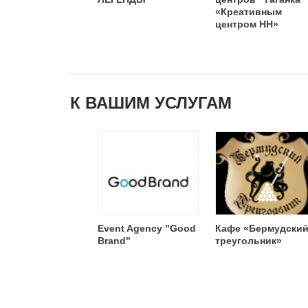
«Креативным
центром НН»
К ВАШИМ УСЛУГАМ
Event Agency "Good
Кафе «Бермудски
Brand"
треугольник»