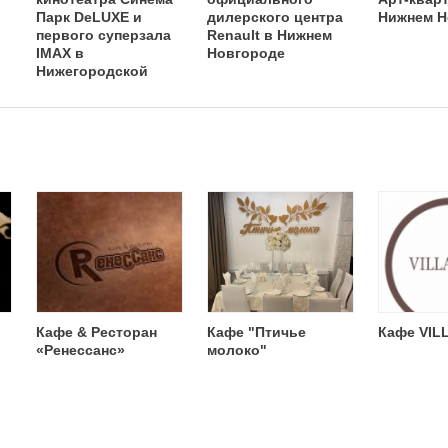
Парк DeLUXE и
дилерского центра
Нижнем Н
первого суперзала
Renault в Нижнем
IMAX в
Новгороде
Нижегородской
области
й
Кафе & Ресторан
Кафе "Птичье
Кафе VIL
«Ренессанс»
молоко"