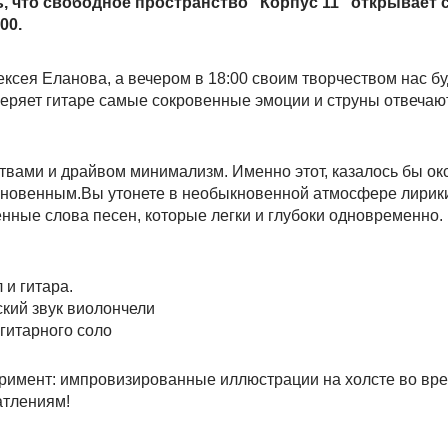
 что свободное пространство "Корпус 11" открывает 
00.
ексея Еланова, а вечером в 18:00 своим творчеством нас б
еряет гитаре самые сокровенные эмоции и струны отвечаю
твами и драйвом минимализм. Именно этот, казалось бы ок
кновенным.Вы утонете в необыкновенной атмосфере лирик
нные слова песен, которые легки и глубоки одновременно.
и гитара.
кий звук виолончели
 гитарного соло
еримент: импровизированные иллюстрации на холсте во вр
атлениям!