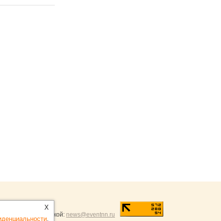
ntNN.ru
:
X
и и разумной критикой:
news@eventnn.ru
иденциальности
.