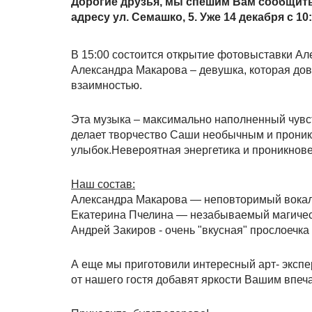
Дорогие друзья, мы спешим Вам сообщить,
адресу ул. Семашко, 5. Уже 14 декабря с 10:
В 15:00 состоится открытие фотовыставки Ал
Александра Макарова – девушка, которая дов
взаимностью.
Эта музыка – максимально наполненный чувс
делает творчество Саши необычным и прони
улыбок.Невероятная энергетика и проникнове
Наш состав:
Александра Макарова — неповторимый вокал 
Екатерина Пчелина — незабываемый магичес
Андрей Закиров - очень "вкусная" прослоечка
А еще мы приготовили интересный арт- эксп
от нашего гостя добавят яркости Вашим впеч