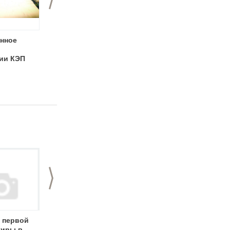
нное
Альтернативная
FABRIKA BAR &
театральная
CLUB! Скоро
ии КЭП
площадка появится
открытие!
в Нижнем
Новгороде
>
 первой
Volvo – впервые в
Трудно ли открыть
тиры в
Нижнем Новгороде
кафе в Нижнем