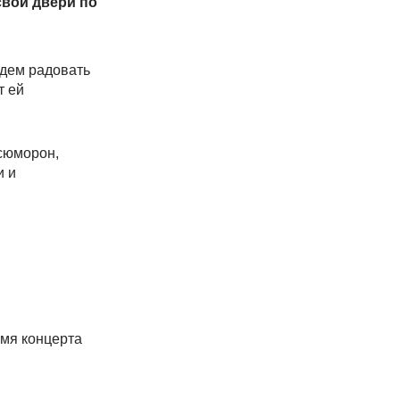
свои двери по
удем радовать
т ей
сюморон,
и и
емя концерта