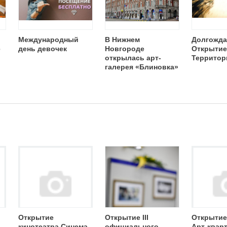
Международный
В Нижнем
Долгожда
е
день девочек
Новгороде
Открытие
открылась арт-
Территор
галерея «Блиновка»
Открытие
Открытие III
Открытие
кинотеатра Синема
официального
Арт-квар