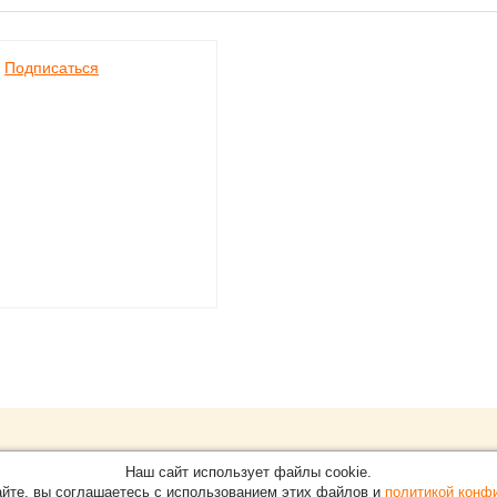
Подписаться
Обращайтесь на портал
Eve
О проекте
Наш сайт использует файлы cookie.
в Нижнем Новгороде.
С новостями, пресс-релизам
айте, вы соглашаетесь с использованием этих файлов и
политикой конф
Карта сайта