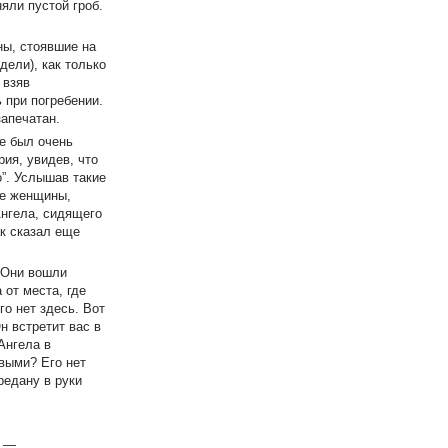
яли пустой гроб.
ны, стоявшие на
дели), как только
 взяв
 при погребении.
запечатан.
же был очень
ия, увидев, что
о”. Услышав такие
ые женщины,
Ангела, сидящего
ак сказал еще
. Они вошли
 от места, где
го нет здесь. Вот
н встретит вас в
Ангела в
выми? Его нет
редану в руки
а —