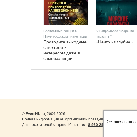
Бесплатные лекции в
Кинопремьера "Морские
Нижегородском планетарии
паразиты"
Проводите выходные
«Нечто из глубин»
с пользой и
интересом даже в
самоизоляции!
© EventNN.ru, 2006-2026
Полная информация об организации праздничных мероприятий 
Оставаясь на с
Для посетителей старше 16 лет. тел.
8-920-253-22-14
,
8-999-077