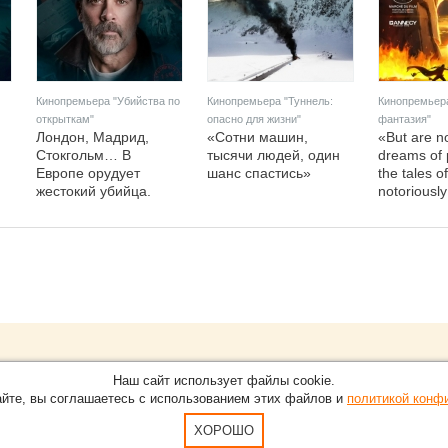
Кинопремьера "Убийства по
Кинопремьера "Туннель:
Кинопремьер
открыткам"
опасно для жизни"
фантазия"
Лондон, Мадрид,
«Сотни машин,
«But are n
Стокгольм… В
тысячи людей, один
dreams of 
Европе орудует
шанс спастись»
the tales o
жестокий убийца.
notoriously
Обращайтесь на портал
Eve
О проекте
Наш сайт использует файлы cookie.
в Нижнем Новгороде.
С новостями, пресс-релизам
айте, вы соглашаетесь с использованием этих файлов и
политикой конф
Карта сайта
-15-51
По вопросам добавления ин
Пользовательское Соглашен
ХОРОШО