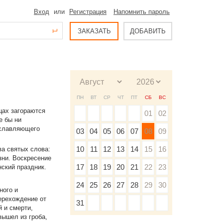
Вход
или
Регистрация
Напомнить пароль
ЗАКАЗАТЬ
ДОБАВИТЬ
ПН
ВТ
СР
ЧТ
ПТ
СБ
ВС
цах загораются
01
02
е бы ни
ославляющего
03
04
05
06
07
08
09
10
11
12
13
14
15
16
ва святых слова:
зни. Воскресение
17
18
19
20
21
22
23
ский праздник.
24
25
26
27
28
29
30
ного и
ерехождение от
31
й и смерти,
вышел из гроба,