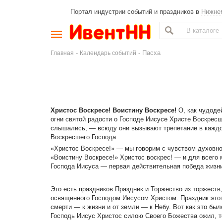
Портал индустрии событий и праздников в
Нижне
-
- Пасха
Главная
Календарь событий
Христос Воскресе! Воистину Воскресе!
О, как чудоде
огни святой радости о Господе Иисусе Христе Воскресше
слышались, — всюду они вызывают трепетание в каждо
Воскресшего Господа.
«Христос Воскресе!» — мы говорим с чувством духовног
«Воистину Воскресе!» Христос воскрес! — и для всего 
Господа Иисуса — первая действительная победа жизни
Это есть праздников Праздник и Торжество из торжеств
освященного Господом Иисусом Христом. Праздник этот
смерти — к жизни и от земли — к Небу. Вот как это был
Господь Иисус Христос силою Своего Божества ожил, то