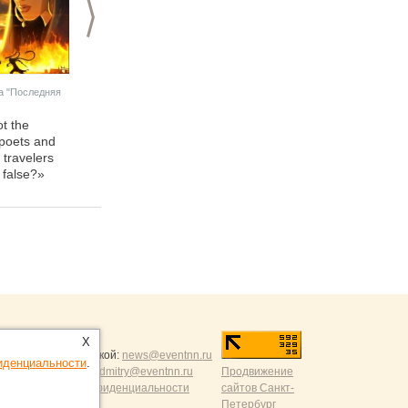
>
а "Последняя
ot the
poets and
f travelers
 false?»
ntNN.ru
:
X
и и разумной критикой:
news@eventnn.ru
иденциальности
.
формации на сайт:
dmitry@eventnn.ru
Продвижение
ие и политика конфиденциальности
сайтов Санкт-
Петербург