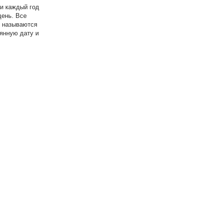
и каждый год
день. Все
и называются
янную дату и