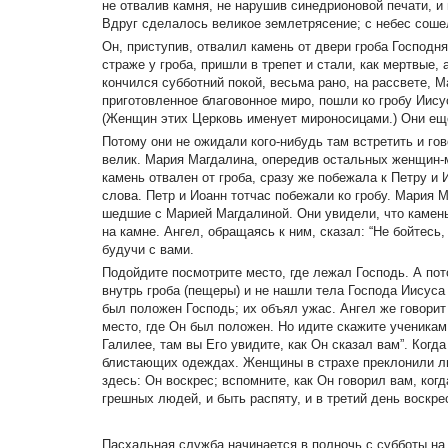
не отвалив камня, не нарушив синедрионовой печати, и 
Вдруг сделалось великое землетрясение; с небес соше
Он, приступив, отвалил камень от двери гроба Господня 
страже у гроба, пришли в трепет и стали, как мертвые, 
кончился субботний покой, весьма рано, на рассвете, 
приготовленное благовонное миро, пошли ко гробу Иисус
(Женщин этих Церковь именует мироносицами.) Они еще 
Потому они не ожидали кого-нибудь там встретить и го
велик. Мария Магдалина, опередив остальных женщин-м
камень отвален от гроба, сразу же побежала к Петру и И
слова. Петр и Иоанн тотчас побежали ко гробу. Мария 
шедшие с Марией Магдалиной. Они увидели, что камень 
на камне. Ангел, обращаясь к ним, сказал: “Не бойтесь,
будучи с вами.
Подойдите посмотрите место, где лежал Господь. А пот
внутрь гроба (пещеры) и не нашли тела Господа Иисуса 
был положен Господь; их объял ужас. Ангел же говорит 
место, где Он был положен. Но идите скажите ученикам 
Галилее, там вы Его увидите, как Он сказал вам”. Ког
блистающих одеждах. Женщины в страхе преклонили лиц
здесь: Он воскрес; вспомните, как Он говорил вам, ко
грешных людей, и быть распяту, и в третий день воскре
Пасхальная служба начинается в полночь с субботы на 