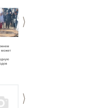
>
08.04.2015
07.04.2015
ижнем
Юные нижегородцы
В Нижнем Новгороде
 может
смастерят
пройдет Пасхальный
"Пасхальные
хоровой собор
одную
открытки"
ордов
>