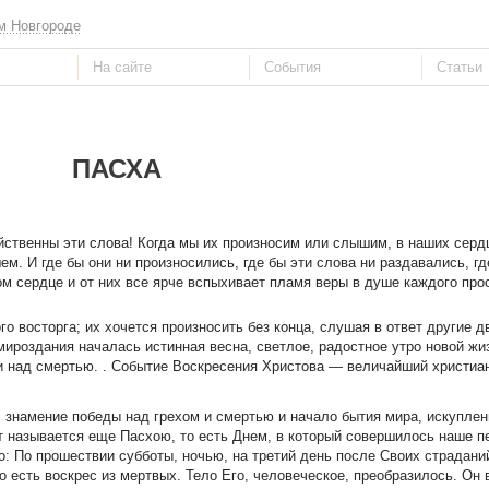
м Новгороде
ПАСХА
йственны эти слова! Когда мы их произносим или слышим, в наших серд
м. И где бы они ни произносились, где бы эти слова ни раздавались, гд
м сердце и от них все ярче вспыхивает пламя веры в душе каждого пр
о восторга; их хочется произносить без конца, слушая в ответ другие д
мироздания началась истинная весна, светлое, радостное утро новой жи
 над смертью. . Событие Воскресения Христова — величайший христиан
, знамение победы над грехом и смертью и начало бытия мира, искуплен
 называется еще Пасхою, то есть Днем, в который совершилось наше п
о: По прошествии субботы, ночью, на третий день после Своих страдани
 есть воскрес из мертвых. Тело Его, человеческое, преобразилось. Он 