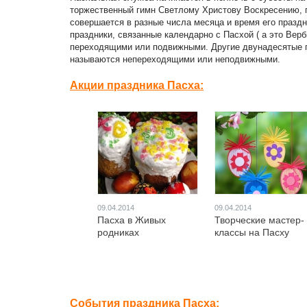
торжественный гимн Светлому Христову Воскресению, п
совершается в разные числа месяца и время его праздн
праздники, связанные календарно с Пасхой ( а это Вер
переходящими или подвижными. Другие двунадесятые пр
называются непереходящими или неподвижными.
Акции праздника Пасха:
09.04.2014
09.04.2014
Пасха в Живых
Творческие мастер-
родниках
классы на Пасху
События праздника Пасха: