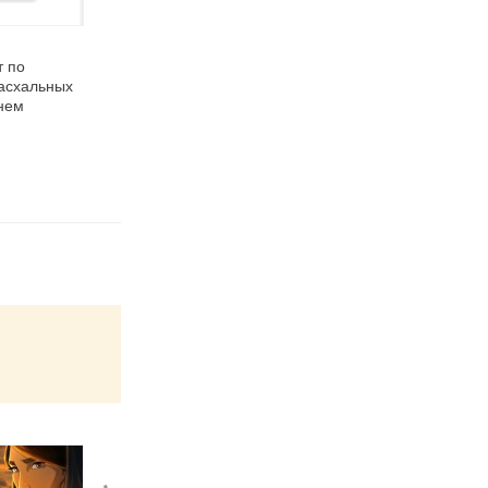
19.04.2011
14.04.2011
 по
Роспись страусиных
Как будут отмечать
асхальных
яиц к Пасхе
Пасху в Нижнем
нем
Новгороде