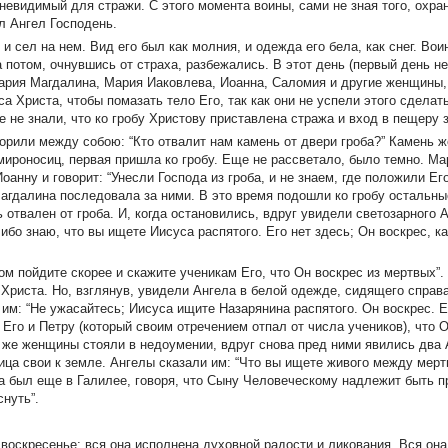
невидимый для стражи. С этого момента воины, сами не зная того, охран
л Ангел Господень.
и сел на нем. Вид его был как молния, и одежда его бела, как снег. Вои
а потом, очнувшись от страха, разбежались. В этот день (первый день не
Мария Магдалина, Мария Иаковлева, Иоанна, Саломия и другие женщины,
а Христа, чтобы помазать тело Его, так как они не успели этого сделать
не знали, что ко гробу Христову приставлена стража и вход в пещеру 
ворили между собою: “Кто отвалит нам камень от двери гроба?” Камень 
ироносиц, первая пришла ко гробу. Еще не рассветало, было темно. Мар
оанну и говорит: “Унесли Господа из гроба, и не знаем, где положили Ег
Магдалина последовала за ними. В это время подошли ко гробу остальн
отвален от гроба. И, когда остановились, вдруг увидели светозарного 
 ибо знаю, что вы ищете Иисуса распятого. Его нет здесь; Он воскрес, к
ом пойдите скорее и скажите ученикам Его, что Он воскрес из мертвых”
Христа. Но, взглянув, увидели Ангела в белой одежде, сидящего справа
им: “Не ужасайтесь; Иисуса ищите Назарянина распятого. Он воскрес. Е
Его и Петру (который своим отречением отпал от числа учеников), что О
да же женщины стояли в недоумении, вдруг снова пред ними явились два 
а свои к земле. Ангелы сказали им: “Что вы ищете живого между мерт
гда был еще в Галилее, говоря, что Сыну Человеческому надлежит быть п
снуть”.
воскресенье; вся она исполнена духовной радости и ликования. Вся он