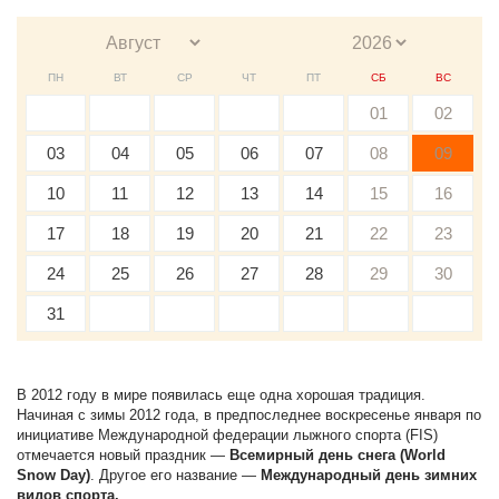
ПН
ВТ
СР
ЧТ
ПТ
СБ
ВС
01
02
03
04
05
06
07
08
09
10
11
12
13
14
15
16
17
18
19
20
21
22
23
24
25
26
27
28
29
30
31
В 2012 году в мире появилась еще одна хорошая традиция.
Начиная с зимы 2012 года, в предпоследнее воскресенье января по
инициативе Международной федерации лыжного спорта (FIS)
отмечается новый праздник —
Всемирный день снега (World
Snow Day)
. Другое его название —
Международный день зимних
видов спорта.