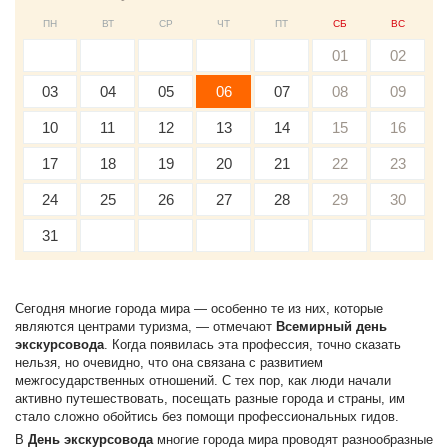
ПН
ВТ
СР
ЧТ
ПТ
СБ
ВС
01
02
03
04
05
06
07
08
09
10
11
12
13
14
15
16
17
18
19
20
21
22
23
24
25
26
27
28
29
30
31
Сегодня многие города мира — особенно те из них, которые
являются центрами туризма, — отмечают
Всемирный день
экскурсовода
. Когда появилась эта профессия, точно сказать
нельзя, но очевидно, что она связана с развитием
межгосударственных отношений. С тех пор, как люди начали
активно путешествовать, посещать разные города и страны, им
стало сложно обойтись без помощи профессиональных гидов.
В
День экскурсовода
многие города мира проводят разнообразные