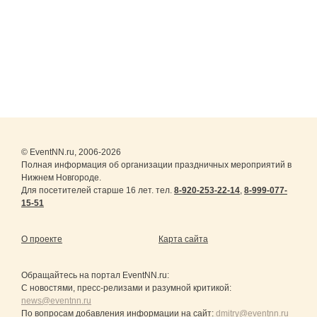
подержать в руках
автоматы
Калашникова.Проведем
мастер-класс по
изготовлению
шоколадной гранаты
© EventNN.ru, 2006-2026
Полная информация об организации праздничных мероприятий в
Нижнем Новгороде.
Для посетителей старше 16 лет. тел.
8-920-253-22-14
,
8-999-077-
15-51
О проекте
Карта сайта
Обращайтесь на портал
EventNN.ru
:
С новостями, пресс-релизами и разумной критикой:
news@eventnn.ru
По вопросам добавления информации на сайт:
dmitry@eventnn.ru