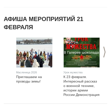
АФИША МЕРОПРИЯТИЙ 21
ФЕВРАЛЯ
>
Масленица 2026
Урок мужества
Приглашаем на
К 23 февраля.
проводы зимы!
Интересный рассказ
о военной технике,
истории армии
России.Демонстрация
военной формы
солдат от ВОВ до
современной.Дадим