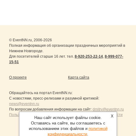
© EventNN.ru, 2006-2026
Полная информация об организации праздничных мероприятий в
Нижнем Новгороде.
Для посетителей старше 16 лет. тел.
8-920-253-22-14
,
8-999-077-
15-51
О проекте
Карта сайта
Обращайтесь на портал
EventNN.ru
:
С новостями, пресс-релизами и разумной критикой:
news@eventnn.ru
По вопросам добавления информации на сайт:
dmitry@eventnn.ru
Пользовательское Соглашение и политика конфиденциальности
X
Наш сайт использует файлы cookie.
Оставаясь на сайте, вы соглашаетесь с
использованием этих файлов и
политикой
конфиденциальности
.