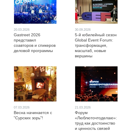
20.03.2026
30.09.2026
Gastreet 2026
5-й юбилейный сезон
представил
Global Event Forum:
соавторов и спикеров
трансформация,
деловой программы
масштаб, новые
вершины
07.03.2026
21.03.2026
Весна начинается с
Форум
"Сурских зорь"!
«Люблюточтоделаю»:
труд как достоинство
и ценность связей