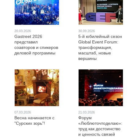
20.03.2026
30.09.2026
Gastreet 2026
5-й юбилейный сезон
представил
Global Event Forum:
соавторов и спикеров
трансформация,
деловой программы
масштаб, новые
вершины
07.03.2026
21.03.2026
Весна начинается с
Форум
"Сурских зорь"!
«Люблюточтоделаю»:
труд как достоинство
и ценность связей