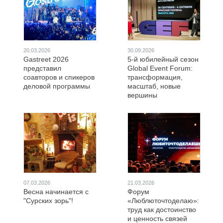
20.03.2026
30.09.2026
Gastreet 2026
5-й юбилейный сезон
представил
Global Event Forum:
соавторов и спикеров
трансформация,
деловой программы
масштаб, новые
вершины
07.03.2026
21.03.2026
Весна начинается с
Форум
"Сурских зорь"!
«Люблюточтоделаю»:
труд как достоинство
и ценность связей