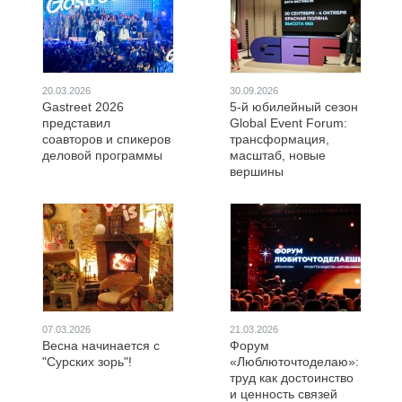
20.03.2026
30.09.2026
Gastreet 2026
5-й юбилейный сезон
представил
Global Event Forum:
соавторов и спикеров
трансформация,
деловой программы
масштаб, новые
вершины
07.03.2026
21.03.2026
Весна начинается с
Форум
"Сурских зорь"!
«Люблюточтоделаю»:
труд как достоинство
и ценность связей