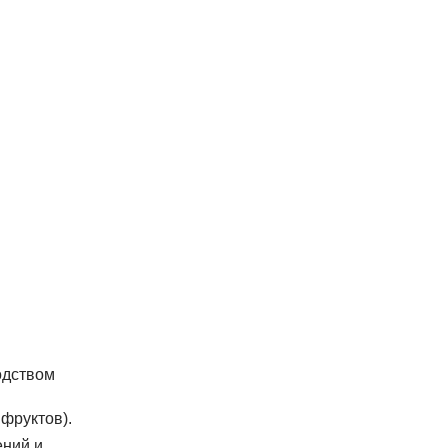
одством
фруктов).
ений и