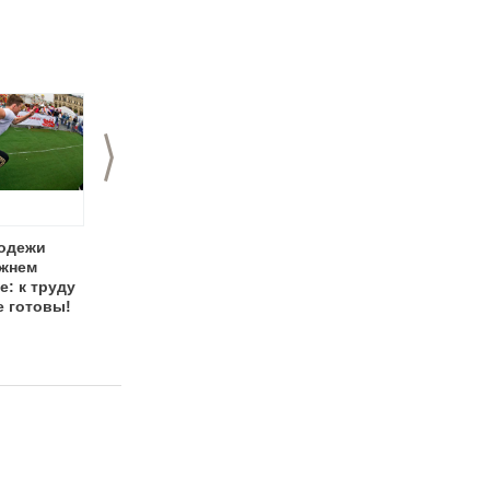
>
одежи
День молодежи в
День молодежи в
ижнем
Нижнем Новгороде
Нижнем Новгороде:
: к труду
отметят с
лето, молодость,
е готовы!
"Молодежным
здоровье
драйвом"