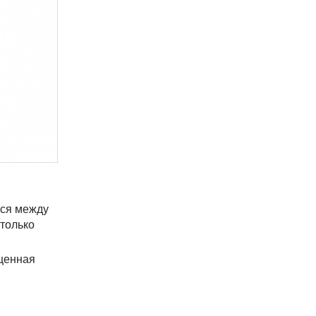
ься между
 только
ыщенная