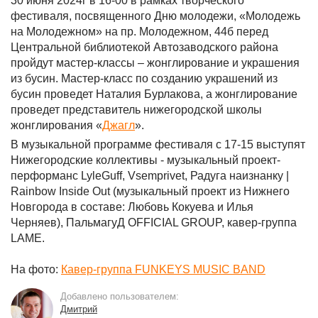
30 июня 2024г в 16-00 в рамках творческого
фестиваля, посвященного Дню молодежи, «Молодежь
на Молодежном» на пр. Молодежном, 44б перед
Центральной библиотекой Автозаводского района
пройдут мастер-классы – жонглирование и украшения
из бусин. Мастер-класс по созданию украшений из
бусин проведет Наталия Бурлакова, а жонглирование
проведет представитель нижегородской школы
жонглирования «
Джагл
».
В музыкальной программе фестиваля с 17-15 выступят
Нижегородские коллективы - музыкальный проект-
перформанс LyleGuff, Vsemprivet, Радуга наизнанку |
Rainbow Inside Out (музыкальный проект из Нижнего
Новгорода в составе: Любовь Кокуева и Илья
Черняев), ПальмагуД OFFICIAL GROUP, кавер-группа
LAME.
На фото:
Кавер-группа FUNKEYS MUSIC BAND
Добавлено пользователем:
Дмитрий