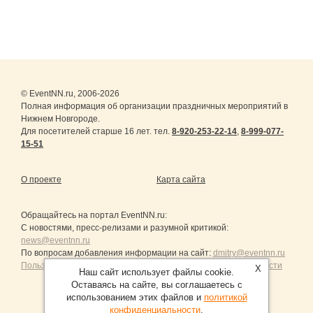
© EventNN.ru, 2006-2026
Полная информация об организации праздничных мероприятий в
Нижнем Новгороде.
Для посетителей старше 16 лет. тел.
8-920-253-22-14
,
8-999-077-
15-51
О проекте
Карта сайта
Обращайтесь на портал
EventNN.ru
:
С новостями, пресс-релизами и разумной критикой:
news@eventnn.ru
По вопросам добавления информации на сайт:
dmitry@eventnn.ru
Пользовательское Соглашение и политика конфиденциальности
X
Наш сайт использует файлы cookie.
Оставаясь на сайте, вы соглашаетесь с
использованием этих файлов и
политикой
конфиденциальности
.