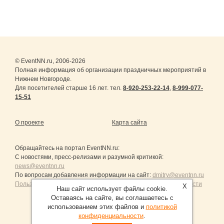
© EventNN.ru, 2006-2026
Полная информация об организации праздничных мероприятий в
Нижнем Новгороде.
Для посетителей старше 16 лет. тел.
8-920-253-22-14
,
8-999-077-
15-51
О проекте
Карта сайта
Обращайтесь на портал
EventNN.ru
:
С новостями, пресс-релизами и разумной критикой:
news@eventnn.ru
По вопросам добавления информации на сайт:
dmitry@eventnn.ru
Пользовательское Соглашение и политика конфиденциальности
X
Наш сайт использует файлы cookie.
Оставаясь на сайте, вы соглашаетесь с
использованием этих файлов и
политикой
конфиденциальности
.